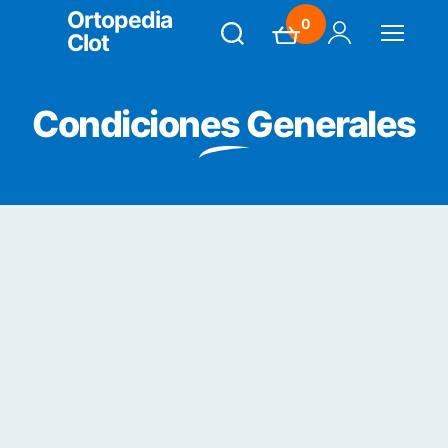
Ortopedia
0
Clot
Search
Carrito
Mi Cuenta
Menú
Condiciones Generales