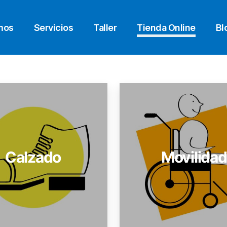
mos
Servicios
Taller
Tienda Online
Bl
Calzado
Movilidad