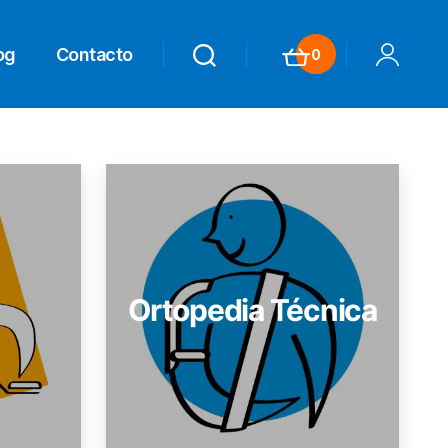
og
Contacto
0
Search
Search
Carrito
Mi Cuenta
Ortopedia Técnica