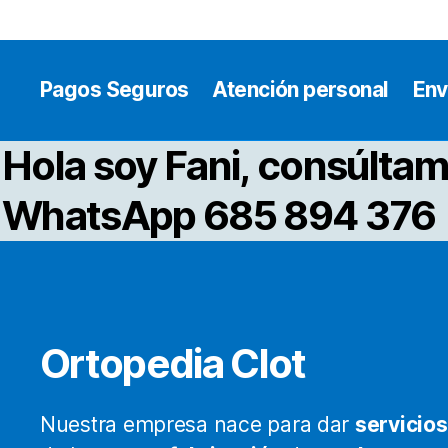
Pagos Seguros
Atención personal
Env
Hola soy Fani, consúltam
WhatsApp 685 894 376
Ortopedia Clot
Nuestra empresa nace para dar
servicios