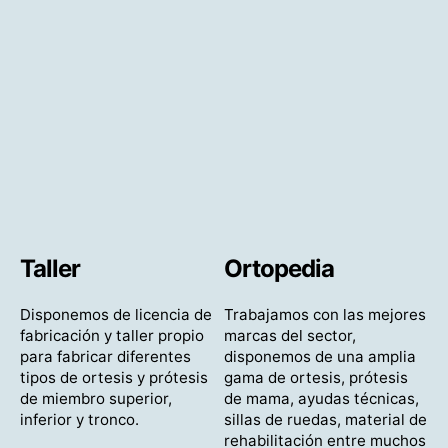
Taller
Ortopedia
P
Disponemos de licencia de
Trabajamos con las mejores
En
de
fabricación y taller propio
marcas del sector,
en
para fabricar diferentes
disponemos de una amplia
su
 en
tipos de ortesis y prótesis
gama de ortesis, prótesis
di
de miembro superior,
de mama, ayudas técnicas,
el
inferior y tronco.
sillas de ruedas, material de
cit
rehabilitación entre muchos