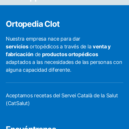
dieron 
con la 
talla. 
Ortopedia Clot
Mis 
felicitaci
Nuestra empresa nace para dar
ones al 
persona
servicios
ortopédicos a través de la
venta y
l que 
fabricación
de
productos ortopédicos
nos 
adaptados a las necesidades de las personas con
asesoro
alguna capacidad diferente.
.Lo 
recomie
ndo ya 
que 
Aceptamos recetas del Servei Català de la Salut
compra
(CatSalut)
r por 
internet 
este 