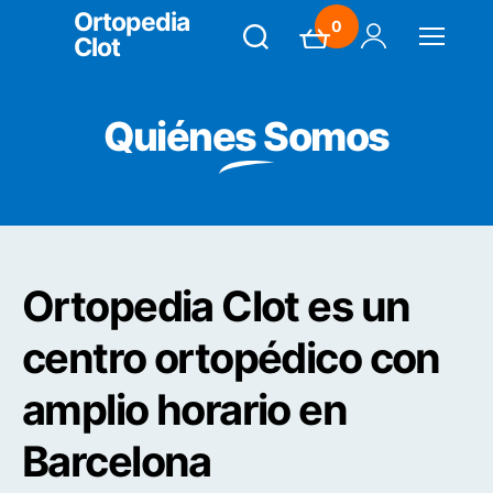
Ortopedia
0
Clot
Search
Carrito
Mi Cuenta
Menú
Quiénes Somos
Ortopedia Clot es un
centro ortopédico con
amplio horario en
Barcelona