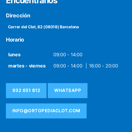
Encuéntranos
artículo 
iba ser 
erróneo
Dirección
.Gracia
Carrer del Clot, 82 (08018) Barcelona
s
Horario
lunes
09:00 - 14:00
martes - viernes
09:00 - 14:00
16:00 - 20:00
932 651 812
WHATSAPP
INFO@ORTOPEDIACLOT.COM