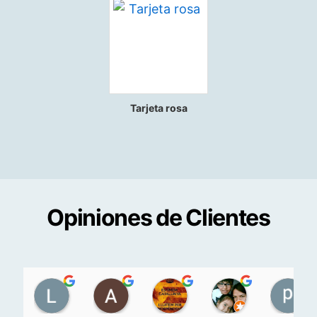
Tarjeta rosa
Opiniones de Clientes
Lidia GV
Adrián P. R.
juan narbona pi
R. Salinas
17:21 08 May 22
18:05 07 Apr 22
11:35 31 Mar 22
13:05 21 Feb 2