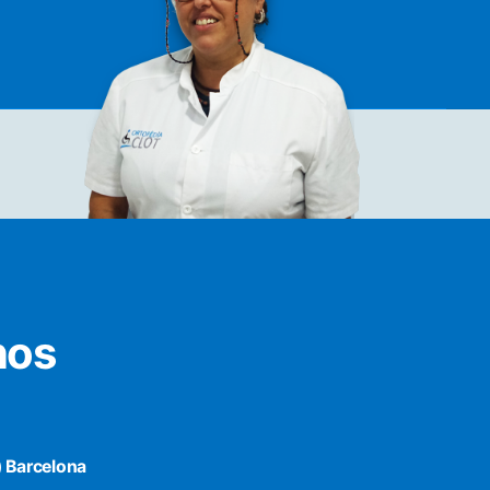
nos
) Barcelona