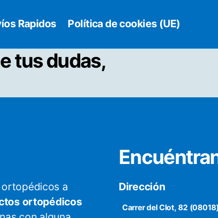
íos Rapidos
Política de cookies (UE)
e tus dudas,
Encuéntra
ortopédicos a
Dirección
ctos ortopédicos
Carrer del Clot, 82 (08018
onas con alguna