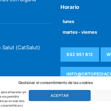
Horario
lunes
martes - viernes
 Salut (CatSalut)
932 651 812
W
INFO@ORTOPEDIAC
Gestionar el consentimiento de las cookies
s para almacenar y/o
ACEPTAR
s nos permitirá
icas en este sitio.
 características y