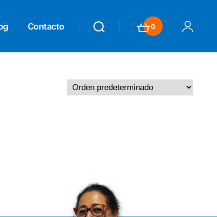
og
Contacto
0
Search
Search
Carrito
Mi Cuenta