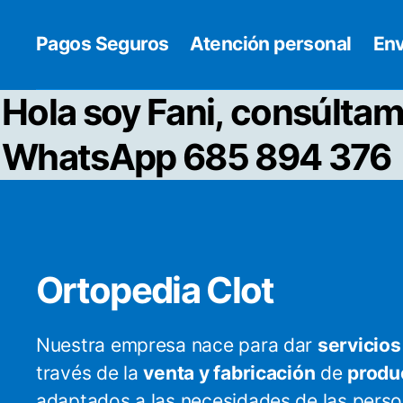
Pagos Seguros
Atención personal
Env
Hola soy Fani, consúltam
WhatsApp 685 894 376
Ortopedia Clot
Nuestra empresa nace para dar
servicios
través de la
venta y fabricación
de
produ
adaptados a las necesidades de las pers