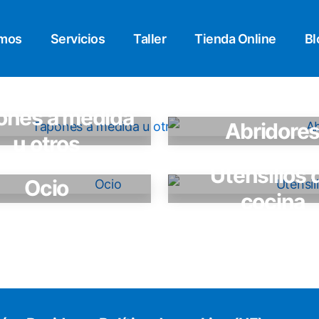
omos
Servicios
Taller
Tienda Online
Bl
ones a medida
Abridore
u otros
Utensilios 
Ocio
cocina