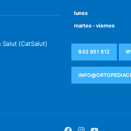
lunes
martes - viernes
 Salut (CatSalut)
932 651 812
W
INFO@ORTOPEDIAC