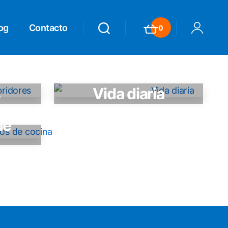
og
Contacto
0
Search
Search
Carrito
Mi Cuenta
s
Vida diaria
de