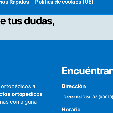
íos Rapidos
Política de cookies (UE)
e tus dudas,
Encuéntra
ortopédicos a
Dirección
ctos ortopédicos
Carrer del Clot, 82 (08018
onas con alguna
Horario