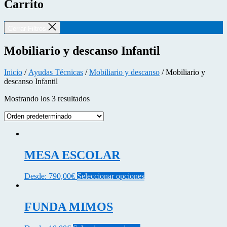
Carrito
Cerrar Filtros
Mobiliario y descanso Infantil
Inicio
/
Ayudas Técnicas
/
Mobiliario y descanso
/ Mobiliario y
descanso Infantil
Mostrando los 3 resultados
MESA ESCOLAR
Este
Desde:
790,00
€
Seleccionar opciones
producto
tiene
múltiples
FUNDA MIMOS
variantes.
Las