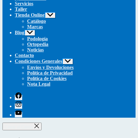
Servicios
Taller
Tienda Online
Mostrar
el
Catálogo
submenú
Marcas
Blog
Mostrar
el
Podología
submenú
Ortopedia
Noticias
Contacto
Condiciones Generales
Mostrar
el
Envíos y Devoluciones
submenú
Política de Privacidad
Política de Cookies
Nota Legal
facebook
instagram
youtube
Cerrar el Carrito