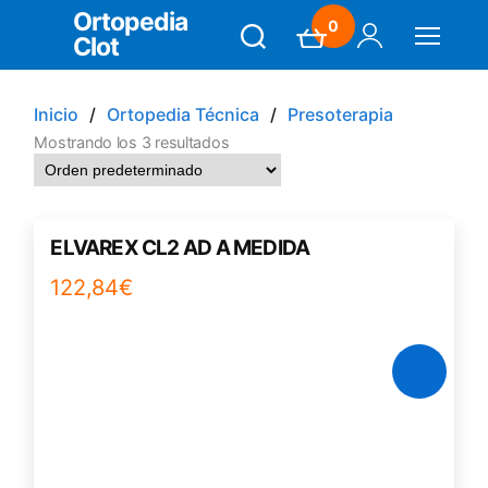
Ortopedia
0
Clot
Search
Carrito
Mi Cuenta
Menú
Inicio
Ortopedia Técnica
Presoterapia
Mostrando los 3 resultados
ELVAREX CL2 AD A MEDIDA
122,84
€