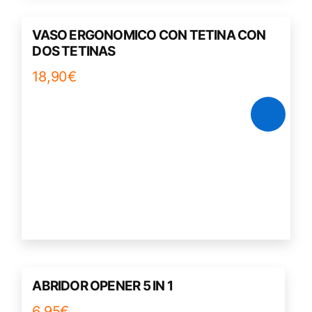
página
de
VASO ERGONOMICO CON TETINA CON
producto
DOS TETINAS
18,90
€
ABRIDOR OPENER 5 IN 1
6,95
€