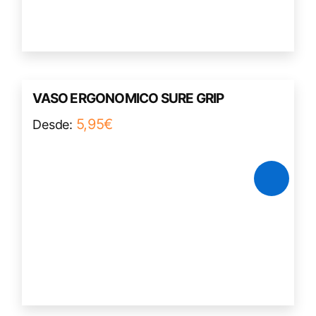
Este
VASO ERGONOMICO SURE GRIP
producto
5,95
€
Desde:
tiene
múltiples
variantes.
Las
opciones
se
pueden
elegir
en
la