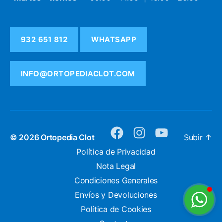
932 651 812
WHATSAPP
INFO@ORTOPEDIACLOT.COM
© 2026
Ortopedia Clot
Subir
↑
facebook
instagram
youtube
Política de Privacidad
Nota Legal
Condiciones Generales
Envíos y Devoluciones
Política de Cookies