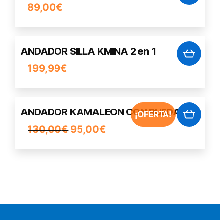
89,00
€
se
pueden
elegir
en
ANDADOR SILLA KMINA 2 en 1
la
199,99
€
página
de
producto
ANDADOR KAMALEON CON RUEDAS
¡OFERTA!
130,00
€
El
95,00
€
El
precio
precio
original
actual
era:
es:
130,00€.
95,00€.