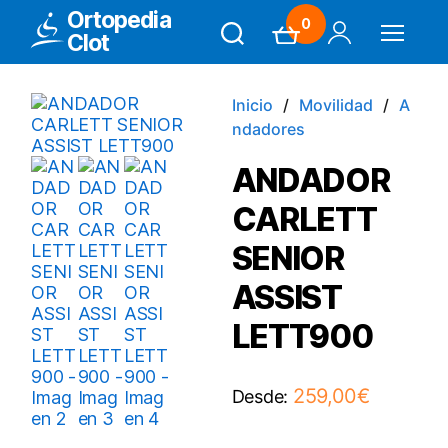
Ortopedia
0
Clot
Search
Carrito
Mi Cuenta
Menú
Inicio
Movilidad
A
ndadores
ANDADOR
CARLETT
SENIOR
ASSIST
LETT900
259,00
€
Desde: