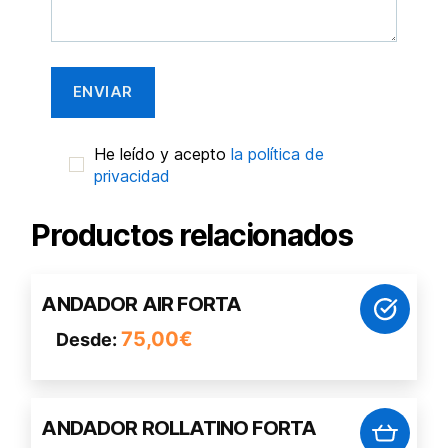
He leído y acepto
la política de
privacidad
Productos relacionados
Este
ANDADOR AIR FORTA
producto
75,00
€
Desde:
tiene
múltiples
variantes.
Las
ANDADOR ROLLATINO FORTA
opciones