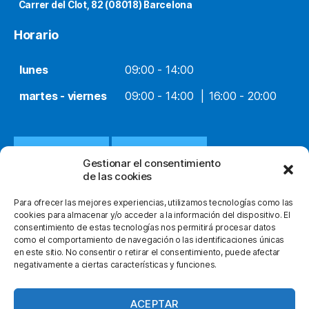
Carrer del Clot, 82 (08018) Barcelona
Horario
lunes
09:00 - 14:00
martes - viernes
09:00 - 14:00
16:00 - 20:00
932 651 812
WHATSAPP
Gestionar el consentimiento
de las cookies
INFO@ORTOPEDIACLOT.COM
Para ofrecer las mejores experiencias, utilizamos tecnologías como las
cookies para almacenar y/o acceder a la información del dispositivo. El
consentimiento de estas tecnologías nos permitirá procesar datos
como el comportamiento de navegación o las identificaciones únicas
en este sitio. No consentir o retirar el consentimiento, puede afectar
negativamente a ciertas características y funciones.
© 2026
Ortopedia Clot
Subir
↑
facebook
instagram
youtube
ACEPTAR