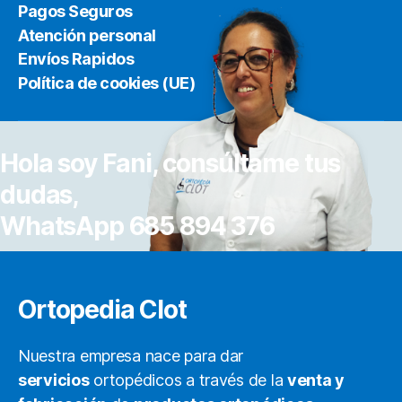
Pagos Seguros
Atención personal
Envíos Rapidos
Política de cookies (UE)
Hola soy Fani, consúltame tus
dudas,
WhatsApp 685 894 376
Ortopedia Clot
Nuestra empresa nace para dar
servicios
ortopédicos a través de la
venta y