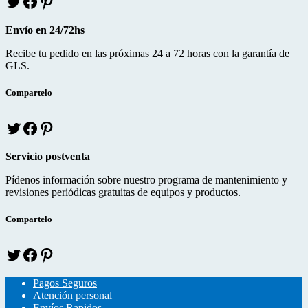
w
a
i
i
c
n
Envío en 24/72hs
t
e
t
t
b
e
Recibe tu pedido en las próximas 24 a 72 horas con la garantía de
e
o
r
GLS.
r
o
e
k
s
Compartelo
T
f
p
w
a
i
i
c
n
Servicio postventa
t
e
t
t
b
e
Pídenos información sobre nuestro programa de mantenimiento y
e
o
r
revisiones periódicas gratuitas de equipos y productos.
r
o
e
k
s
Compartelo
T
f
p
w
a
i
i
c
n
Pagos Seguros
t
e
t
Atención personal
t
b
e
Envíos Rapidos