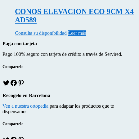
CONOS ELEVACION ECO 9CM X4
AD589
Consulta su disponibilidad
Leer más
Paga con tarjeta
Pago 100% seguro con tarjeta de crédito a través de Servired.
Compartelo
T
f
p
w
a
i
i
c
n
Recógelo en Barcelona
t
e
t
t
b
e
Ven a nuestra ortopedia
para adaptar los productos que te
e
o
r
dispensamos.
r
o
e
k
s
Compartelo
T
f
p