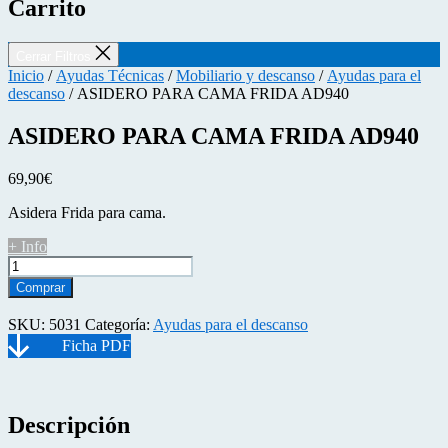
Carrito
Cerrar Filtros
Inicio
/
Ayudas Técnicas
/
Mobiliario y descanso
/
Ayudas para el
descanso
/ ASIDERO PARA CAMA FRIDA AD940
ASIDERO PARA CAMA FRIDA AD940
69,90
€
Asidera Frida para cama.
+ Info
ASIDERO
PARA
Comprar
CAMA
FRIDA
SKU:
5031
Categoría:
Ayudas para el descanso
AD940
cantidad
Descripción