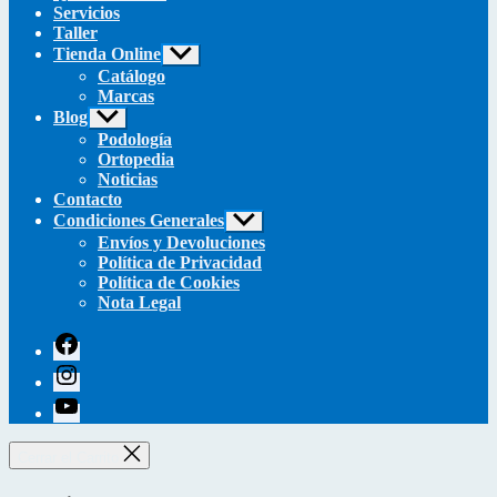
Servicios
Taller
Tienda Online
Mostrar
el
Catálogo
submenú
Marcas
Blog
Mostrar
el
Podología
submenú
Ortopedia
Noticias
Contacto
Condiciones Generales
Mostrar
el
Envíos y Devoluciones
submenú
Política de Privacidad
Política de Cookies
Nota Legal
facebook
instagram
youtube
Cerrar el Carrito