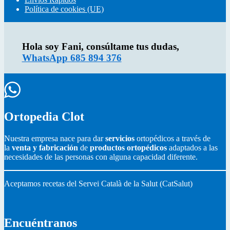
e
o
r
Política de cookies (UE)
r
o
e
k
s
Hola soy Fani, consúltame tus dudas,
WhatsApp 685 894 376
Ortopedia Clot
Nuestra empresa nace para dar
servicios
ortopédicos a través de
la
venta y fabricación
de
productos ortopédicos
adaptados a las
necesidades de las personas con alguna capacidad diferente.
Aceptamos recetas del Servei Català de la Salut (CatSalut)
Encuéntranos