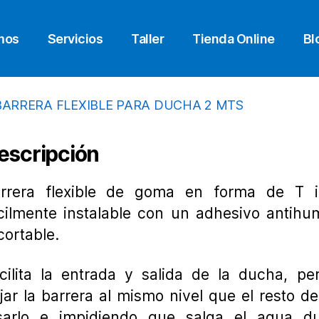
mos
Servicios
Taller
Tienda Online
Bl
escripción
rrera flexible de goma en forma de T in
cilmente instalable con un adhesivo antih
cortable.
cilita la entrada y salida de la ducha, pe
jar la barrera al mismo nivel que el resto de
sarlo e impidiendo que salga el agua du