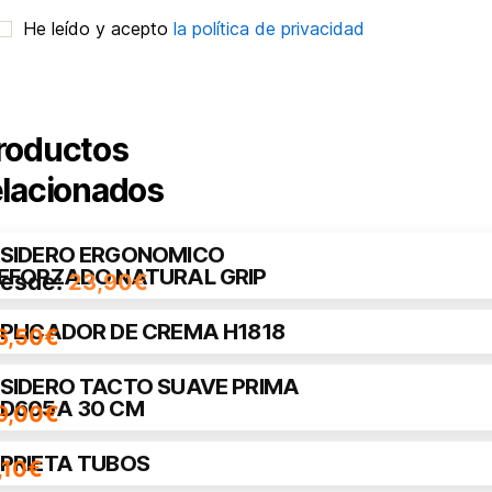
He leído y acepto
la política de privacidad
roductos
elacionados
SIDERO ERGONOMICO
ste
EFORZADO NATURAL GRIP
esde:
23,90
€
roducto
iene
PLICADOR DE CREMA H1818
6,50
€
últiples
SIDERO TACTO SUAVE PRIMA
ariantes.
D605A 30 CM
9,00
€
as
pciones
PRIETA TUBOS
,10
€
e