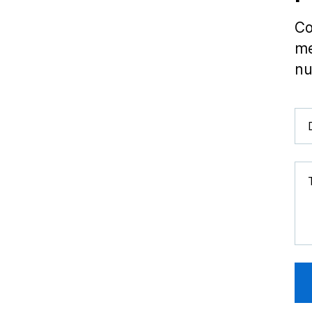
Co
me
nu