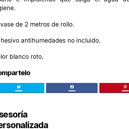
giene.
vase de 2 metros de rollo.
hesivo antihumedades no incluido.
lor blanco roto.
ompartelo
Twitter
facebook
pi
sesoría
ersonalizada