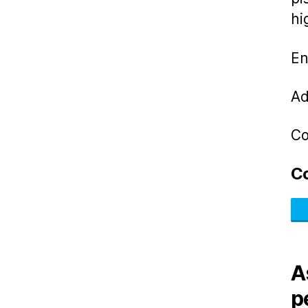
hi
En
Ad
Co
C
A
p