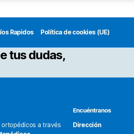
ueden
legir
n
íos Rapidos
Política de cookies (UE)
a
ágina
e tus dudas,
e
roducto
Encuéntranos
ortopédicos a través
Dirección