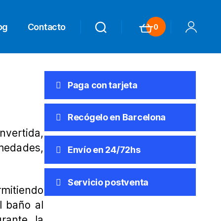
og
Contacto
0
Search
Search
Carrito
Mi Cuenta
Paga con tarjeta
Recógelo en Barcelona
vertida,
umedades,
Envío en 24/72hs
Servicio postventa
rmitiendo
l baño al
rante la