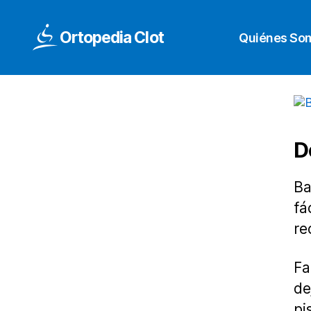
Ortopedia Clot
Quiénes So
D
Ba
fá
re
Fa
de
pi