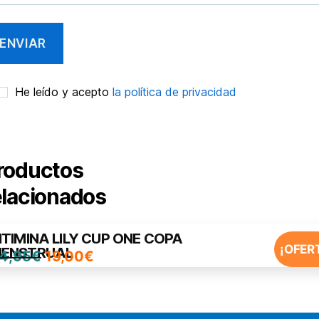
He leído y acepto
la política de privacidad
roductos
elacionados
NTIMINA LILY CUP ONE COPA
¡OFER
ENSTRUAL
El
El
4,95
€
19,00
€
precio
precio
original
actual