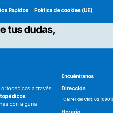
era:
es:
24,95€.
19,00€.
íos Rapidos
Política de cookies (UE)
e tus dudas,
Encuéntranos
ortopédicos a través
Dirección
rtopédicos
Carrer del Clot, 82 (0801
onas con alguna
Horario