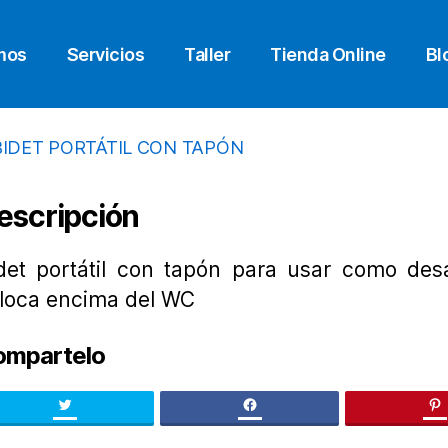
mos
Servicios
Taller
Tienda Online
Bl
escripción
det portátil con tapón para usar como des
loca encima del WC
ompartelo
Twitter
facebook
pi