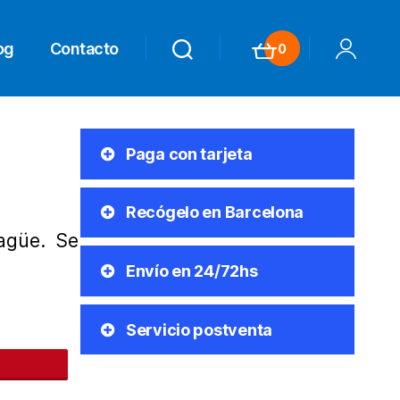
og
Contacto
0
Search
Search
Carrito
Mi Cuenta
Paga con tarjeta
Recógelo en Barcelona
agüe. Se
Envío en 24/72hs
Servicio postventa
nteres