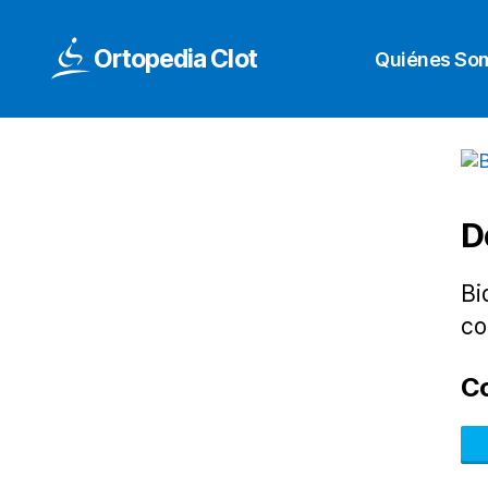
Ortopedia Clot
Quiénes So
D
Bi
co
C