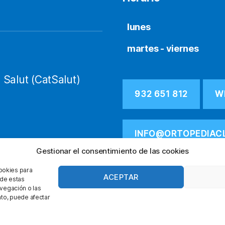
lunes
martes - viernes
 Salut (CatSalut)
932 651 812
W
INFO@ORTOPEDIAC
Gestionar el consentimiento de las cookies
cookies para
ACEPTAR
 de estas
vegación o las
ento, puede afectar