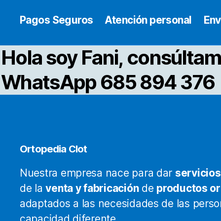
Pagos Seguros
Atención personal
Env
Hola soy Fani, consúltam
WhatsApp 685 894 376
Ortopedia Clot
Nuestra empresa nace para dar
servicios
de la
venta y fabricación
de
productos o
adaptados a las necesidades de las pers
capacidad diferente.