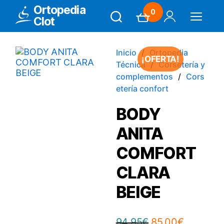
Ortopedia
0
Clot
Search
Carrito
Mi Cuenta
Menú
Inicio
Ortopedia
¡OFERTA!
Técnica
Corsetería y
complementos
Cors
etería confort
BODY
ANITA
COMFORT
CLARA
BEIGE
El
El
94,95
€
85,00
€