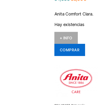
precio
precio
original
actual
Anita Comfort Clara.
era:
es:
94,95€.
85,00€.
Hay existencias
+ INFO
COMPRAR