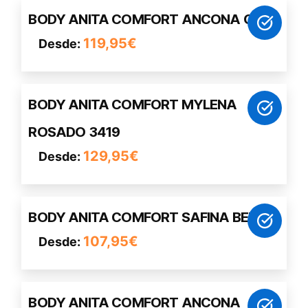
Este
BODY ANITA COMFORT ANCONA GRIS
producto
119,95
€
Desde:
tiene
múltiples
variantes.
Este
Las
BODY ANITA COMFORT MYLENA
producto
opciones
ROSADO 3419
tiene
se
múltiples
pueden
129,95
€
Desde:
variantes.
elegir
Las
en
opciones
la
Este
BODY ANITA COMFORT SAFINA BEIGE
se
página
producto
pueden
de
107,95
€
Desde:
tiene
elegir
producto
múltiples
en
variantes.
la
Este
Las
BODY ANITA COMFORT ANCONA
página