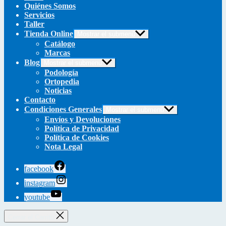
Quiénes Somos
Servicios
Taller
Tienda Online
Mostrar el submenú
Catálogo
Marcas
Blog
Mostrar el submenú
Podología
Ortopedia
Noticias
Contacto
Condiciones Generales
Mostrar el submenú
Envíos y Devoluciones
Política de Privacidad
Política de Cookies
Nota Legal
facebook
instagram
youtube
Cerrar el Carrito