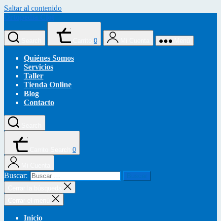
Saltar al contenido
Ortopedia Clot
Search
Carrito
0
Mi Cuenta
Menú
Quiénes Somos
Servicios
Taller
Tienda Online
Blog
Contacto
Search
Carrito
Search
0
Mi Cuenta
Buscar:
Cerrar la búsqueda
Cerrar el menú
Inicio