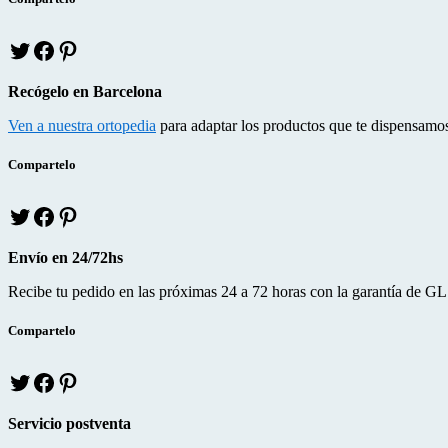
página
se
de
pueden
producto
T
f
p
elegir
w
a
i
en
i
c
n
la
Recógelo en Barcelona
t
e
t
página
t
b
e
de
Ven a nuestra ortopedia
para adaptar los productos que te dispensamo
e
o
r
producto
r
o
e
Compartelo
k
s
T
f
p
w
a
i
i
c
n
Envío en 24/72hs
t
e
t
t
b
e
Recibe tu pedido en las próximas 24 a 72 horas con la garantía de GL
e
o
r
r
o
e
Compartelo
k
s
T
f
p
w
a
i
i
c
n
Servicio postventa
t
e
t