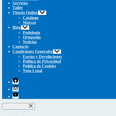
Servicios
Taller
Tienda Online
Mostrar
el
Catálogo
submenú
Marcas
Blog
Mostrar
el
Podología
submenú
Ortopedia
Noticias
Contacto
Condiciones Generales
Mostrar
el
Envíos y Devoluciones
submenú
Política de Privacidad
Política de Cookies
Nota Legal
facebook
instagram
youtube
Cerrar el Carrito