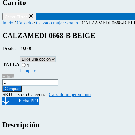
Carrito
Cerrar Filtros
Inicio
/
Calzado
/
Calzado mujer verano
/ CALZAMEDI 0668-B BE
CALZAMEDI 0668-B BEIGE
Desde:
119,00
€
TALLA
41
Limpiar
+ Info
CALZAMEDI
0668-
Comprar
B
SKU:
13525
Categoría:
Calzado mujer verano
BEIGE
cantidad
Descripción