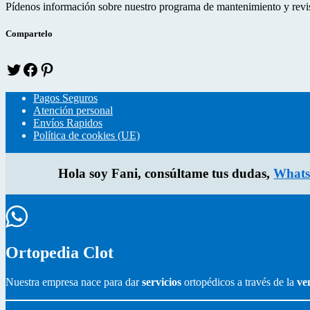
t
b
e
Pídenos información sobre nuestro programa de mantenimiento y revisi
e
o
r
r
o
e
Compartelo
k
s
T
f
p
w
a
i
i
c
n
Pagos Seguros
t
e
t
Atención personal
t
b
e
Envíos Rapidos
e
o
r
Política de cookies (UE)
r
o
e
k
s
Hola soy Fani, consúltame tus dudas,
Whats
Ortopedia Clot
Nuestra empresa nace para dar
servicios
ortopédicos a través de la
ve