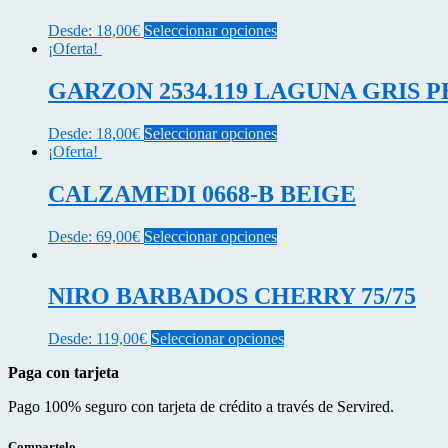
Este
Desde:
18,00
€
Seleccionar opciones
producto
¡Oferta!
tiene
múltiples
GARZON 2534.119 LAGUNA GRIS 
variantes.
Las
Este
Desde:
18,00
€
Seleccionar opciones
opciones
producto
¡Oferta!
se
tiene
pueden
múltiples
CALZAMEDI 0668-B BEIGE
elegir
variantes.
en
Las
la
Este
Desde:
69,00
€
Seleccionar opciones
opciones
página
producto
se
de
tiene
pueden
producto
múltiples
NIRO BARBADOS CHERRY 75/75
elegir
variantes.
en
Las
la
Este
Desde:
119,00
€
Seleccionar opciones
opciones
página
producto
se
de
Paga con tarjeta
tiene
pueden
producto
múltiples
elegir
Pago 100% seguro con tarjeta de crédito a través de Servired.
variantes.
en
Las
la
opciones
Compartelo