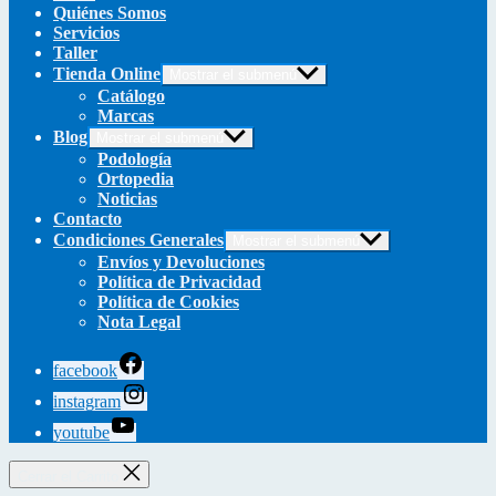
Quiénes Somos
Servicios
Taller
Tienda Online
Mostrar el submenú
Catálogo
Marcas
Blog
Mostrar el submenú
Podología
Ortopedia
Noticias
Contacto
Condiciones Generales
Mostrar el submenú
Envíos y Devoluciones
Política de Privacidad
Política de Cookies
Nota Legal
facebook
instagram
youtube
Cerrar el Carrito