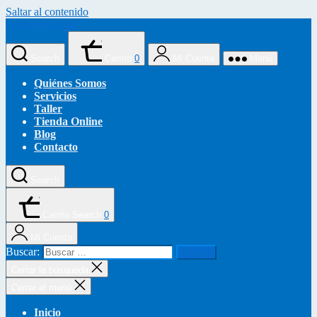
Saltar al contenido
Ortopedia Clot
Search
Carrito
0
Mi Cuenta
Menú
Quiénes Somos
Servicios
Taller
Tienda Online
Blog
Contacto
Search
Carrito
Search
0
Mi Cuenta
Buscar:
Cerrar la búsqueda
Cerrar el menú
Inicio