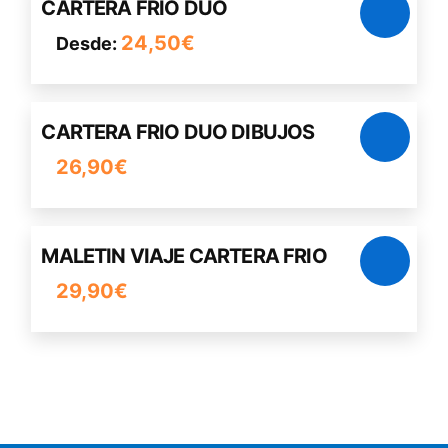
Las
CARTERA FRIO DUO
producto
opciones
24,50
€
Desde:
tiene
se
múltiples
pueden
variantes.
elegir
Las
en
CARTERA FRIO DUO DIBUJOS
opciones
la
26,90
€
se
página
pueden
de
elegir
producto
en
MALETIN VIAJE CARTERA FRIO
la
29,90
€
página
de
producto