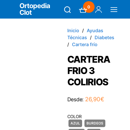
Ortopedia
0
Clot
Search
Carrito
Mi Cuenta
Menú
Inicio
Ayudas
Técnicas
Diabetes
Cartera frío
CARTERA
FRIO 3
COLIRIOS
26,90
€
Desde:
COLOR