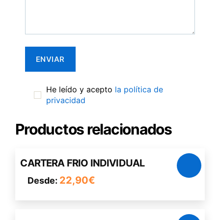
He leído y acepto
la política de
privacidad
Productos relacionados
Este
CARTERA FRIO INDIVIDUAL
producto
22,90
€
Desde:
tiene
múltiples
variantes.
Este