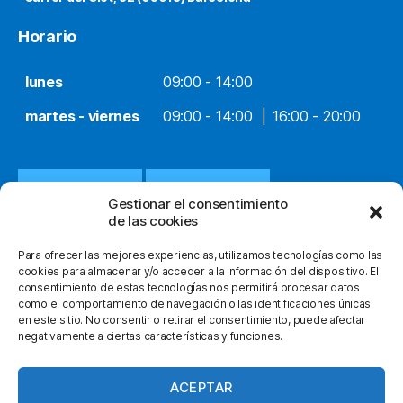
Horario
lunes
09:00 - 14:00
martes - viernes
09:00 - 14:00
16:00 - 20:00
932 651 812
WHATSAPP
Gestionar el consentimiento
de las cookies
INFO@ORTOPEDIACLOT.COM
Para ofrecer las mejores experiencias, utilizamos tecnologías como las
cookies para almacenar y/o acceder a la información del dispositivo. El
consentimiento de estas tecnologías nos permitirá procesar datos
como el comportamiento de navegación o las identificaciones únicas
en este sitio. No consentir o retirar el consentimiento, puede afectar
negativamente a ciertas características y funciones.
© 2026
Ortopedia Clot
Subir
↑
facebook
instagram
youtube
ACEPTAR
Política de Privacidad