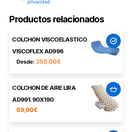
privacidad
Productos relacionados
Este
COLCHON VISCOELASTICO
producto
VISCOFLEX AD996
tiene
múltiples
350,00
€
Desde:
variantes.
Las
opciones
COLCHON DE AIRE LIRA
se
pueden
AD991. 90X190
elegir
69,90
€
en
la
página