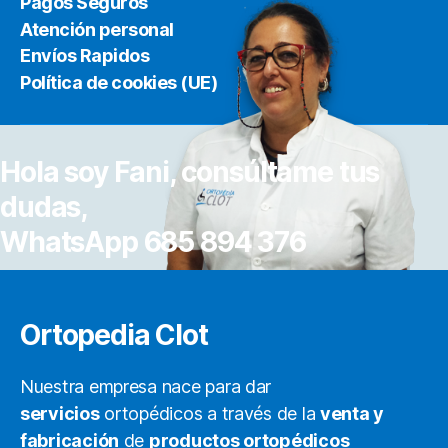
Pagos Seguros
Atención personal
Envíos Rapidos
Política de cookies (UE)
Hola soy Fani, consúltame tus
dudas,
WhatsApp 685 894 376
Ortopedia Clot
Nuestra empresa nace para dar
servicios
ortopédicos a través de la
venta y
fabricación
de
productos ortopédicos