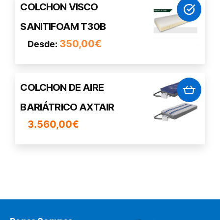
de
Este
COLCHON VISCO
producto
producto
SANITIFOAM T30B
tiene
múltiples
350,00
€
Desde:
variantes.
Las
opciones
COLCHON DE AIRE
se
pueden
BARIÁTRICO AXTAIR
elegir
3.560,00
€
en
la
página
de
producto