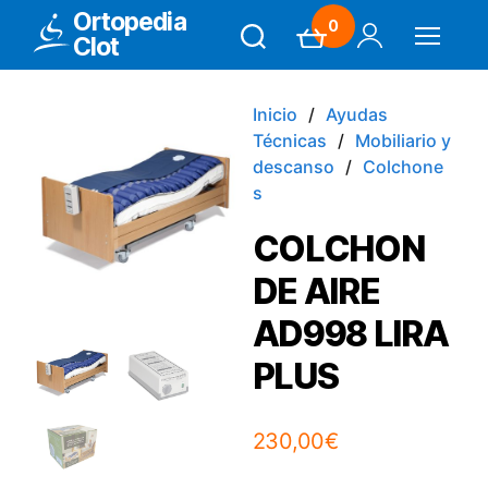
Ortopedia
0
Clot
Search
Carrito
Mi Cuenta
Menú
Inicio
Ayudas
Técnicas
Mobiliario y
descanso
Colchone
s
COLCHON
DE AIRE
AD998 LIRA
PLUS
230,00
€