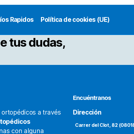
íos Rapidos
Política de cookies (UE)
e tus dudas,
Encuéntranos
ortopédicos a través
Dirección
rtopédicos
Carrer del Clot, 82 (0801
onas con alguna