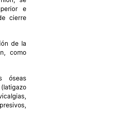
perior e
de cierre
ión de la
ión, como
es óseas
(latigazo
icalgias,
esivos,