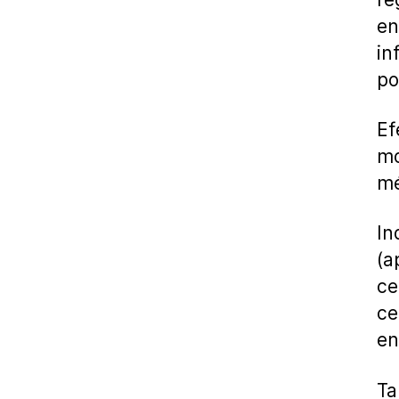
en
in
po
Ef
mo
mé
In
(a
ce
c
en
Ta