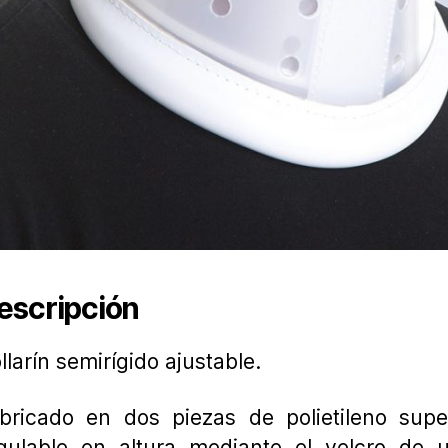
escripción
llarín semirígido ajustable.
bricado en dos piezas de polietileno supe
gulable en altura mediante el velcro de u