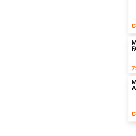
C
M
F
7
M
A
C