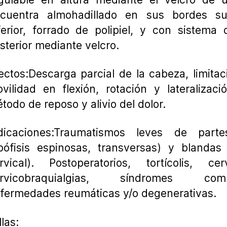
cuentra almohadillado en sus bordes su
ferior, forrado de polipiel, y con sistema 
sterior mediante velcro.
ectos:Descarga parcial de la cabeza, limitac
vilidad en flexión, rotación y lateralizac
todo de reposo y alivio del dolor.
dicaciones:Traumatismos leves de part
pófisis espinosas, transversas) y blandas 
rvical). Postoperatorios, tortícolis, cerv
ervicobraquialgias, síndromes compr
fermedades reumáticas y/o degenerativas.
llas: