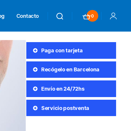
og
Contacto
0
Search
Search
Carrito
Mi Cuenta
Paga con tarjeta
Recógelo en Barcelona
Envío en 24/72hs
Servicio postventa