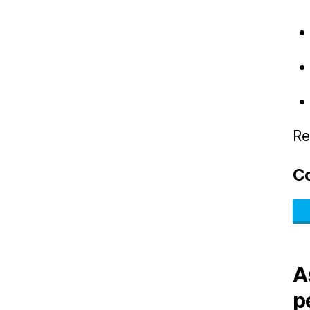
Re
C
A
p