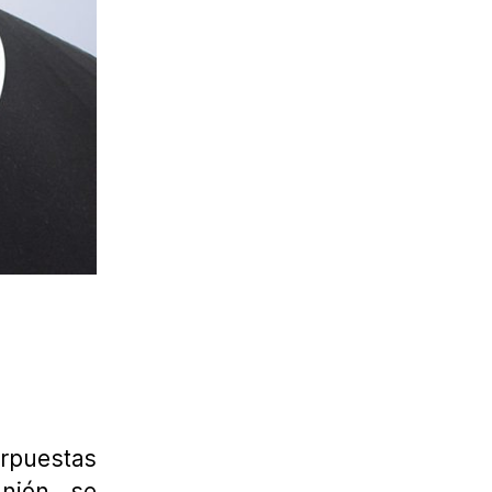
rpuestas
nión, se