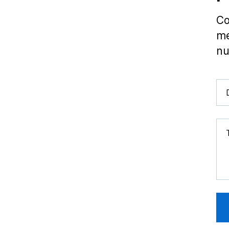
Co
me
nu