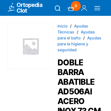
Ortopedia
0
Clot
Search
Carrito
Mi Cuenta
Menú
Inicio
Ayudas
Técnicas
Ayudas
para el baño
Ayudas
para la higiene y
seguridad
DOBLE
BARRA
ABATIBLE
AD506AI
ACERO
INOX 73 CM