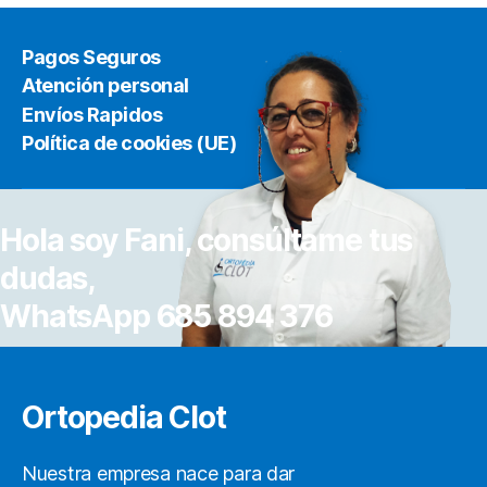
Pagos Seguros
Atención personal
Envíos Rapidos
Política de cookies (UE)
Hola soy Fani, consúltame tus
dudas,
WhatsApp 685 894 376
Ortopedia Clot
Nuestra empresa nace para dar