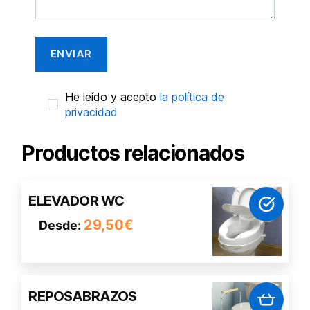
He leído y acepto
la política de
privacidad
Productos relacionados
Este
ELEVADOR WC
producto
29,50
€
Desde:
tiene
múltiples
variantes.
Las
REPOSABRAZOS
opciones