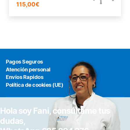
115,00
€
Pagos Seguros
Atención personal
Envíos Rapidos
Política de cookies (UE)
Hola soy Fani, consúltame tus
dudas,