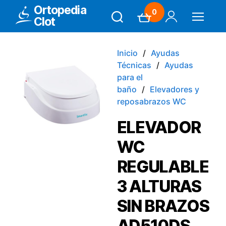
Ortopedia
0
Clot
Search
Carrito
Mi Cuenta
Menú
Inicio
Ayudas
Técnicas
Ayudas
para el
baño
Elevadores y
reposabrazos WC
ELEVADOR
WC
REGULABLE
3 ALTURAS
SIN BRAZOS
AD510DS