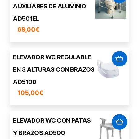
se
AUXILIARES DE ALUMINIO
pueden
elegir
AD501EL
en
69,00
€
la
página
de
ELEVADOR WC REGULABLE
producto
EN 3 ALTURAS CON BRAZOS
AD510D
105,00
€
ELEVADOR WC CON PATAS
Y BRAZOS AD500