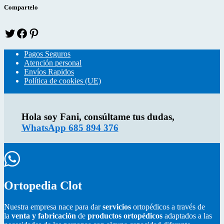
k
s
Compartelo
T
f
p
w
a
i
i
c
n
Pagos Seguros
t
e
t
Atención personal
t
b
e
Envíos Rapidos
e
o
r
Política de cookies (UE)
r
o
e
k
s
Hola soy Fani, consúltame tus dudas,
WhatsApp 685 894 376
Ortopedia Clot
Nuestra empresa nace para dar
servicios
ortopédicos a través de
la
venta y fabricación
de
productos ortopédicos
adaptados a las