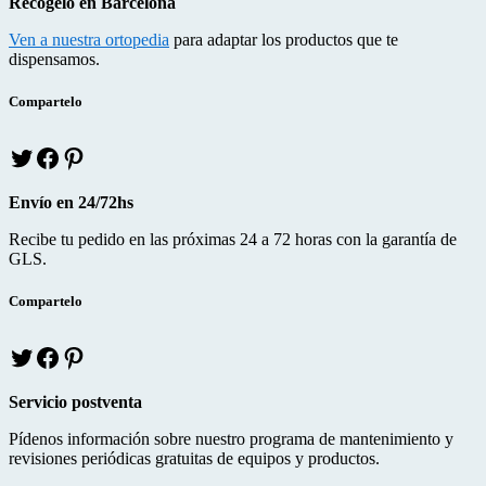
Recógelo en Barcelona
t
e
t
página
t
b
e
de
Ven a nuestra ortopedia
para adaptar los productos que te
e
o
r
producto
dispensamos.
r
o
e
k
s
Compartelo
T
f
p
w
a
i
i
c
n
Envío en 24/72hs
t
e
t
t
b
e
Recibe tu pedido en las próximas 24 a 72 horas con la garantía de
e
o
r
GLS.
r
o
e
k
s
Compartelo
T
f
p
w
a
i
i
c
n
Servicio postventa
t
e
t
t
b
e
Pídenos información sobre nuestro programa de mantenimiento y
e
o
r
revisiones periódicas gratuitas de equipos y productos.
r
o
e