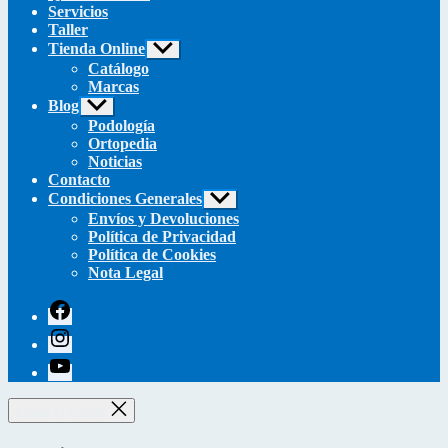
Servicios
Taller
Tienda Online
Mostrar
el
Catálogo
submenú
Marcas
Blog
Mostrar
el
Podología
submenú
Ortopedia
Noticias
Contacto
Condiciones Generales
Mostrar
el
Envíos y Devoluciones
submenú
Política de Privacidad
Política de Cookies
Nota Legal
facebook
instagram
youtube
Cerrar el Carrito