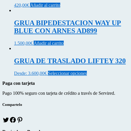
420,00
€
Añadir al carrito
GRUA BIPEDESTACION WAY UP
BLUE CON ARNES AD899
1.500,00
€
Añadir al carrito
GRUA DE TRASLADO LIFTEY 320
Este
Desde:
3.600,00
€
Seleccionar opciones
producto
Paga con tarjeta
tiene
múltiples
Pago 100% seguro con tarjeta de crédito a través de Servired.
variantes.
Las
opciones
Compartelo
se
pueden
T
f
p
elegir
w
a
i
en
i
c
n
la