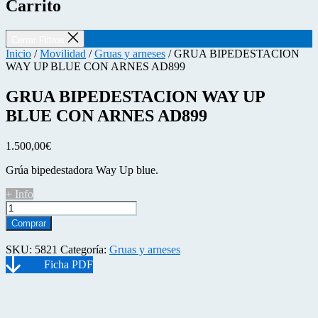
Carrito
Cerrar Filtros
Inicio
/
Movilidad
/
Gruas y arneses
/ GRUA BIPEDESTACION
WAY UP BLUE CON ARNES AD899
GRUA BIPEDESTACION WAY UP
BLUE CON ARNES AD899
1.500,00
€
Grúa bipedestadora Way Up blue.
+ Info
GRUA
BIPEDESTACION
Comprar
WAY
UP
SKU:
5821
Categoría:
Gruas y arneses
BLUE
CON
ARNES
AD899
cantidad