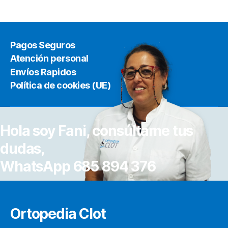
Pagos Seguros
Atención personal
Envíos Rapidos
Política de cookies (UE)
Hola soy Fani, consúltame tus
dudas,
WhatsApp 685 894 376
Ortopedia Clot