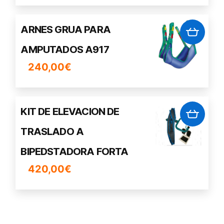
página
de
ARNES GRUA PARA
producto
AMPUTADOS A917
240,00
€
KIT DE ELEVACION DE
TRASLADO A
BIPEDSTADORA FORTA
420,00
€