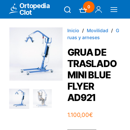
Ortopedia
0
Clot
Search
Carrito
Mi Cuenta
Menú
Inicio
Movilidad
G
ruas y arneses
GRUA DE
TRASLADO
MINI BLUE
FLYER
AD921
1.100,00
€