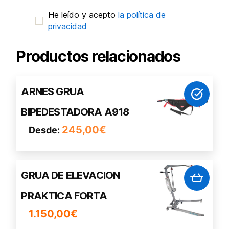
He leído y acepto
la política de
privacidad
Productos relacionados
Este
ARNES GRUA
producto
BIPEDESTADORA A918
tiene
múltiples
245,00
€
Desde:
variantes.
Las
opciones
GRUA DE ELEVACION
se
pueden
PRAKTICA FORTA
elegir
1.150,00
€
en
la