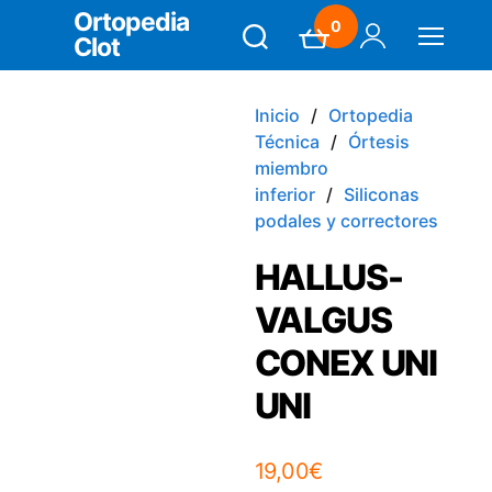
Ortopedia
0
Clot
Search
Carrito
Mi Cuenta
Menú
Inicio
Ortopedia
Técnica
Órtesis
miembro
inferior
Siliconas
podales y correctores
HALLUS-
VALGUS
CONEX UNI
UNI
19,00
€