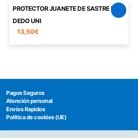
Las
en
PROTECTOR JUANETE DE SASTRE 5º
opciones
la
DEDO UNI
se
página
pueden
de
13,50
€
elegir
producto
en
la
página
de
producto
Pagos Seguros
Atención personal
Envíos Rapidos
Política de cookies (UE)