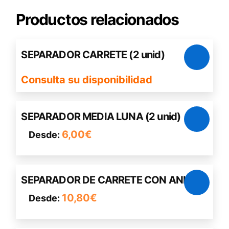
Productos relacionados
SEPARADOR CARRETE (2 unid)
Consulta su disponibilidad
Este
SEPARADOR MEDIA LUNA (2 unid)
producto
6,00
€
Desde:
tiene
múltiples
variantes.
Este
Las
SEPARADOR DE CARRETE CON ANILLO
producto
opciones
10,80
€
Desde:
tiene
se
múltiples
pueden
variantes.
elegir