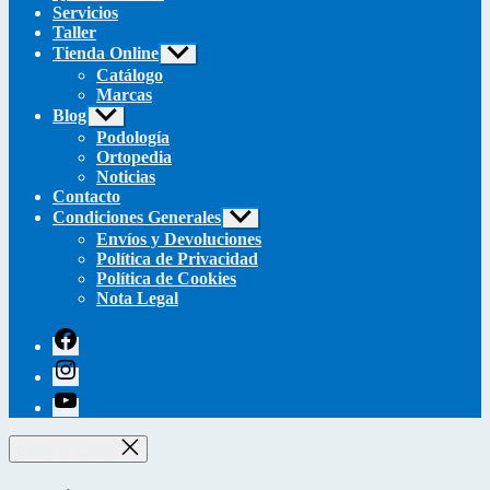
Servicios
Taller
Tienda Online
Mostrar
el
Catálogo
submenú
Marcas
Blog
Mostrar
el
Podología
submenú
Ortopedia
Noticias
Contacto
Condiciones Generales
Mostrar
el
Envíos y Devoluciones
submenú
Política de Privacidad
Política de Cookies
Nota Legal
facebook
instagram
youtube
Cerrar el Carrito