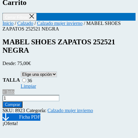
Carrito
Cerrar Filtros
Inicio
/
Calzado
/
Calzado mujer invierno
/ MABEL SHOES
ZAPATOS 252521 NEGRA
MABEL SHOES ZAPATOS 252521
NEGRA
Desde:
75,00
€
TALLA
36
Limpiar
+ Info
MABEL
SHOES
Comprar
ZAPATOS
SKU:
8923
Categoría:
Calzado mujer invierno
252521
NEGRA
¡Oferta!
cantidad