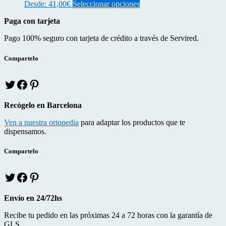
Este
Desde:
41,00
€
Seleccionar opciones
de
opciones
producto
producto
se
Paga con tarjeta
tiene
pueden
múltiples
elegir
Pago 100% seguro con tarjeta de crédito a través de Servired.
variantes.
en
Las
la
opciones
Compartelo
página
se
de
pueden
producto
T
f
p
elegir
w
a
i
en
i
c
n
la
Recógelo en Barcelona
t
e
t
página
t
b
e
de
Ven a nuestra ortopedia
para adaptar los productos que te
e
o
r
producto
dispensamos.
r
o
e
k
s
Compartelo
T
f
p
w
a
i
i
c
n
Envío en 24/72hs
t
e
t
t
b
e
Recibe tu pedido en las próximas 24 a 72 horas con la garantía de
e
o
r
GLS.