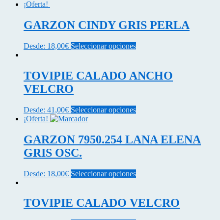
¡Oferta!
GARZON CINDY GRIS PERLA
Este
Desde:
18,00
€
Seleccionar opciones
producto
tiene
múltiples
TOVIPIE CALADO ANCHO
variantes.
VELCRO
Las
opciones
se
Este
Desde:
41,00
€
Seleccionar opciones
pueden
producto
¡Oferta!
elegir
tiene
en
múltiples
GARZON 7950.254 LANA ELENA
la
variantes.
GRIS OSC.
página
Las
de
opciones
producto
se
Este
Desde:
18,00
€
Seleccionar opciones
pueden
producto
elegir
tiene
en
múltiples
TOVIPIE CALADO VELCRO
la
variantes.
página
Las