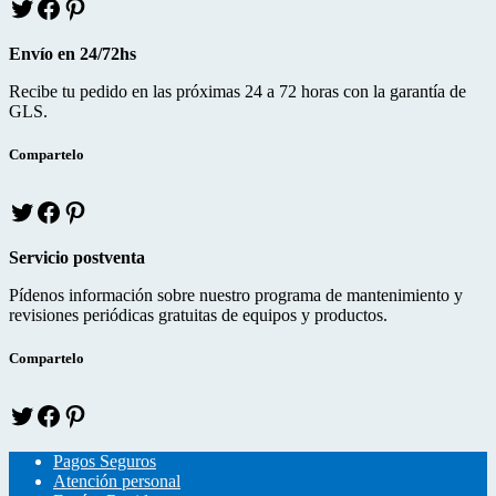
T
f
p
w
a
i
i
c
n
Envío en 24/72hs
t
e
t
t
b
e
Recibe tu pedido en las próximas 24 a 72 horas con la garantía de
e
o
r
GLS.
r
o
e
k
s
Compartelo
T
f
p
w
a
i
i
c
n
Servicio postventa
t
e
t
t
b
e
Pídenos información sobre nuestro programa de mantenimiento y
e
o
r
revisiones periódicas gratuitas de equipos y productos.
r
o
e
k
s
Compartelo
T
f
p
w
a
i
i
c
n
Pagos Seguros
t
e
t
Atención personal
t
b
e