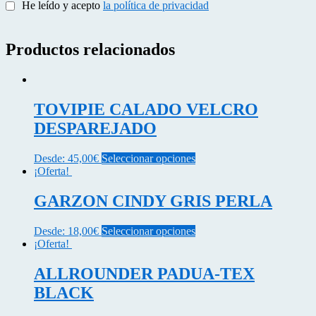
He leído y acepto
la política de privacidad
Productos relacionados
TOVIPIE CALADO VELCRO
DESPAREJADO
Este
Desde:
45,00
€
Seleccionar opciones
producto
¡Oferta!
tiene
múltiples
GARZON CINDY GRIS PERLA
variantes.
Las
Este
Desde:
18,00
€
Seleccionar opciones
opciones
producto
¡Oferta!
se
tiene
pueden
múltiples
ALLROUNDER PADUA-TEX
elegir
variantes.
en
BLACK
Las
la
opciones
página