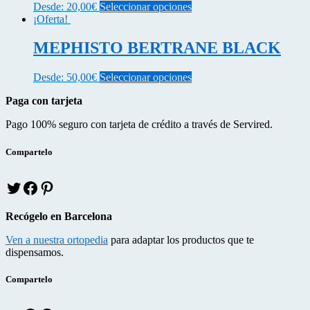
se
Este
Desde:
20,00
€
Seleccionar opciones
de
pueden
producto
¡Oferta!
producto
elegir
tiene
en
múltiples
MEPHISTO BERTRANE BLACK
la
variantes.
página
Las
Este
Desde:
50,00
€
Seleccionar opciones
de
opciones
producto
producto
se
Paga con tarjeta
tiene
pueden
múltiples
elegir
Pago 100% seguro con tarjeta de crédito a través de Servired.
variantes.
en
Las
la
opciones
Compartelo
página
se
de
pueden
producto
T
f
p
elegir
w
a
i
en
i
c
n
la
Recógelo en Barcelona
t
e
t
página
t
b
e
de
Ven a nuestra ortopedia
para adaptar los productos que te
e
o
r
producto
dispensamos.
r
o
e
k
s
Compartelo