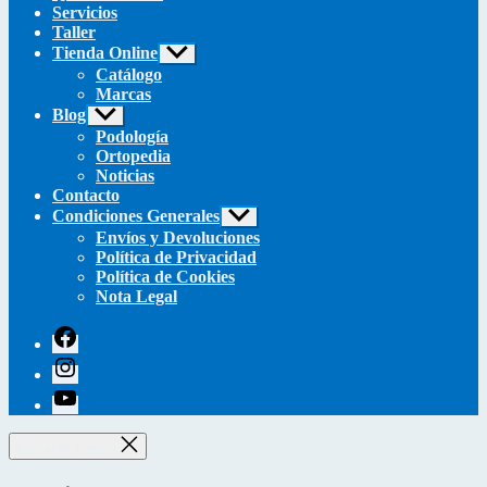
Servicios
Taller
Tienda Online
Mostrar
el
Catálogo
submenú
Marcas
Blog
Mostrar
el
Podología
submenú
Ortopedia
Noticias
Contacto
Condiciones Generales
Mostrar
el
Envíos y Devoluciones
submenú
Política de Privacidad
Política de Cookies
Nota Legal
facebook
instagram
youtube
Cerrar el Carrito