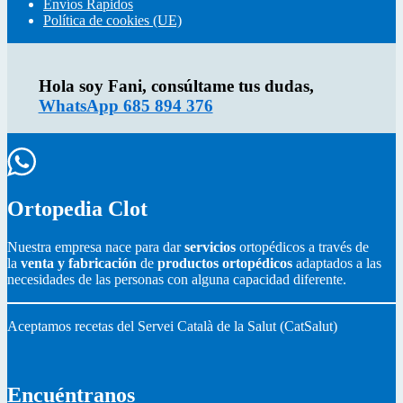
Envíos Rapidos
e
o
r
Política de cookies (UE)
r
o
e
k
s
Hola soy Fani, consúltame tus dudas,
WhatsApp 685 894 376
Ortopedia Clot
Nuestra empresa nace para dar
servicios
ortopédicos a través de
la
venta y fabricación
de
productos ortopédicos
adaptados a las
necesidades de las personas con alguna capacidad diferente.
Aceptamos recetas del Servei Català de la Salut (CatSalut)
Encuéntranos