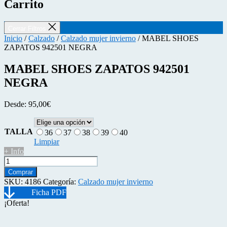
Carrito
Cerrar Filtros
Inicio
/
Calzado
/
Calzado mujer invierno
/ MABEL SHOES
ZAPATOS 942501 NEGRA
MABEL SHOES ZAPATOS 942501
NEGRA
Desde:
95,00
€
TALLA
36
37
38
39
40
Limpiar
+ Info
MABEL
SHOES
Comprar
ZAPATOS
SKU:
4186
Categoría:
Calzado mujer invierno
942501
NEGRA
¡Oferta!
cantidad