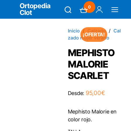
Ortopedia
0
Clot
Search
Carrito
Mi Cuenta
Menú
Inicio
Calzado
Cal
¡OFERTA!
zado mujer verano
MEPHISTO
MALORIE
SCARLET
95,00
€
Desde:
Mephisto Malorie en
color rojo.