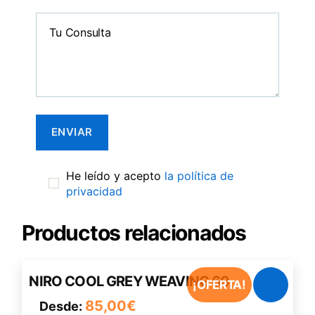
He leído y acepto
la política de
privacidad
Productos relacionados
Este
NIRO COOL GREY WEAVING 60
¡OFERTA!
producto
85,00
€
Desde:
tiene