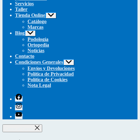
Servicios
Taller
Tienda Online
Mostrar
el
Catálogo
submenú
Marcas
Blog
Mostrar
el
Podología
submenú
Ortopedia
Noticias
Contacto
Condiciones Generales
Mostrar
el
Envíos y Devoluciones
submenú
Política de Privacidad
Política de Cookies
Nota Legal
facebook
instagram
youtube
Cerrar el Carrito