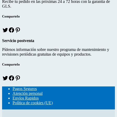
Recibe tu pedido en las próximas 24 a 72 horas con la garantía de
e
o
r
GLS.
r
o
e
k
s
Compartelo
T
f
p
w
a
i
i
c
n
Servicio postventa
t
e
t
t
b
e
Pídenos información sobre nuestro programa de mantenimiento y
e
o
r
revisiones periódicas gratuitas de equipos y productos.
r
o
e
k
s
Compartelo
T
f
p
w
a
i
i
c
n
Pagos Seguros
t
e
t
Atención personal
t
b
e
Envíos Rapidos
e
o
r
Política de cookies (UE)
r
o
e
k
s