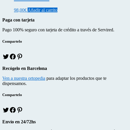
página
98,00
€
Añadir al carrito
de
producto
Paga con tarjeta
Pago 100% seguro con tarjeta de crédito a través de Servired.
Compartelo
T
f
p
w
a
i
i
c
n
Recógelo en Barcelona
t
e
t
t
b
e
Ven a nuestra ortopedia
para adaptar los productos que te
e
o
r
dispensamos.
r
o
e
k
s
Compartelo
T
f
p
w
a
i
i
c
n
Envío en 24/72hs
t
e
t
t
b
e