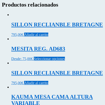
Productos relacionados
SILLON RECLIANBLE BRETAGNE
795,00
€
Añadir al carrito
MESITA REG. AD683
Este
Desde:
75,00
€
Seleccionar opciones
producto
tiene
múltiples
SILLON RECLIANBLE BRETAGNE
variantes.
Las
795,00
€
Añadir al carrito
opciones
se
pueden
KAUMA MESA CAMA ALTURA
elegir
en
VARIABLE
la