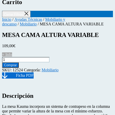
Carrito
Cerrar Filtros
Inicio
/
Ayudas Técnicas
/
Mobiliario y
descanso
/
Mobiliario
/ MESA CAMA ALTURA VARIABLE
MESA CAMA ALTURA VARIABLE
109,00
€
+ Info
MESA
CAMA
Comprar
ALTURA
SKU:
12524
Categoría:
Mobiliario
VARIABLE
cantidad
Descripción
La mesa Kauma incorpora un sistema de contrapeso en la columna
que permite variar la altura de la mesa con el mínimo esfuerzo.