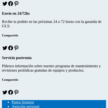
T
f
p
w
a
i
i
c
n
Envío en 24/72hs
t
e
t
t
b
e
Recibe tu pedido en las próximas 24 a 72 horas con la garantía de
e
o
r
GLS.
r
o
e
k
s
Compartelo
T
f
p
w
a
i
i
c
n
Servicio postventa
t
e
t
t
b
e
Pídenos información sobre nuestro programa de mantenimiento y
e
o
r
revisiones periódicas gratuitas de equipos y productos.
r
o
e
k
s
Compartelo
T
f
p
w
a
i
i
c
n
Pagos Seguros
t
e
t
Atención personal