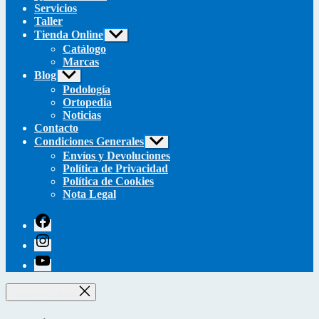
Servicios
Taller
Tienda Online
Mostrar
el
Catálogo
submenú
Marcas
Blog
Mostrar
el
Podología
submenú
Ortopedia
Noticias
Contacto
Condiciones Generales
Mostrar
el
Envíos y Devoluciones
submenú
Política de Privacidad
Política de Cookies
Nota Legal
facebook
instagram
youtube
Cerrar el Carrito