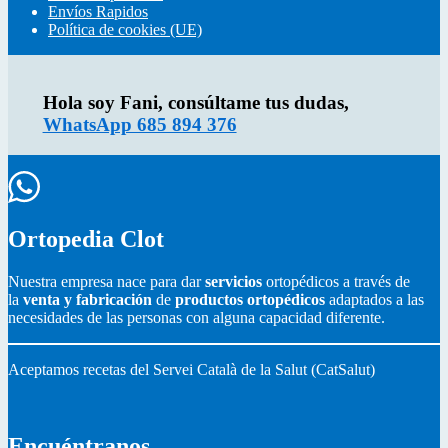
t
b
e
Envíos Rapidos
e
o
r
Política de cookies (UE)
r
o
e
k
s
Hola soy Fani, consúltame tus dudas,
WhatsApp 685 894 376
Ortopedia Clot
Nuestra empresa nace para dar
servicios
ortopédicos a través de
la
venta y fabricación
de
productos ortopédicos
adaptados a las
necesidades de las personas con alguna capacidad diferente.
Aceptamos recetas del Servei Català de la Salut (CatSalut)
Encuéntranos