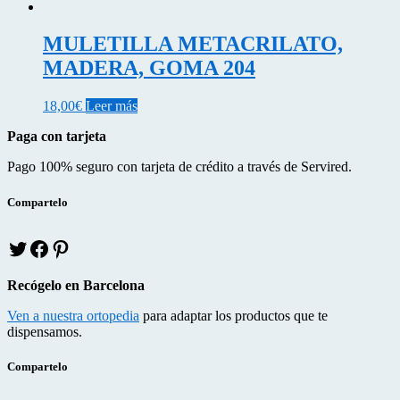
MULETILLA METACRILATO,
MADERA, GOMA 204
18,00
€
Leer más
Paga con tarjeta
Pago 100% seguro con tarjeta de crédito a través de Servired.
Compartelo
T
f
p
w
a
i
i
c
n
Recógelo en Barcelona
t
e
t
t
b
e
Ven a nuestra ortopedia
para adaptar los productos que te
e
o
r
dispensamos.
r
o
e
k
s
Compartelo