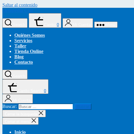
Saltar al contenido
Ortopedia Clot
Search
Carrito
0
Mi Cuenta
Menú
Quiénes Somos
Servicios
Taller
Tienda Online
Blog
Contacto
Search
Carrito
Search
0
Mi Cuenta
Buscar:
Cerrar la búsqueda
Cerrar el menú
Inicio