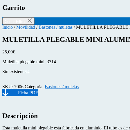
Carrito
Cerrar Filtros
Inicio
/
Movilidad
/
Bastones / muletas
/ MULETILLA PLEGABLE 
MULETILLA PLEGABLE MINI ALUMIN
25,00
€
Muletilla plegable mini. 3314
Sin existencias
SKU:
7006
Categoría:
Bastones / muletas
Descripción
Esta muletilla mini plegable está fabricada en aluminio. El tubo es de c