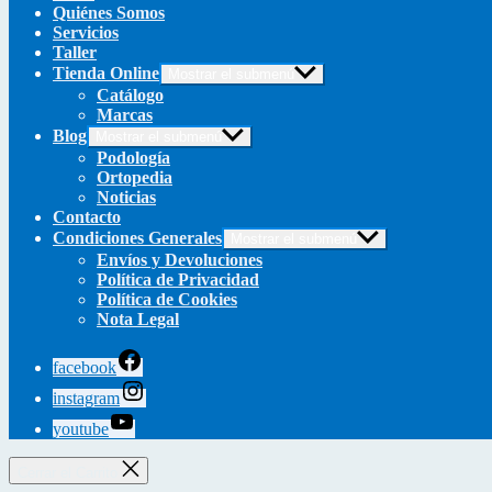
Quiénes Somos
Servicios
Taller
Tienda Online
Mostrar el submenú
Catálogo
Marcas
Blog
Mostrar el submenú
Podología
Ortopedia
Noticias
Contacto
Condiciones Generales
Mostrar el submenú
Envíos y Devoluciones
Política de Privacidad
Política de Cookies
Nota Legal
facebook
instagram
youtube
Cerrar el Carrito