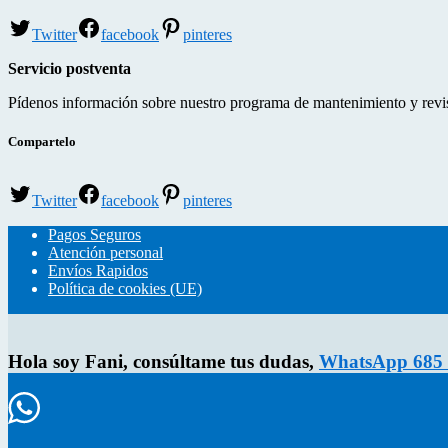
Twitter
facebook
pinteres
Servicio postventa
Pídenos información sobre nuestro programa de mantenimiento y revisi
Compartelo
Twitter
facebook
pinteres
Pagos Seguros
Atención personal
Envíos Rapidos
Política de cookies (UE)
Hola soy Fani, consúltame tus dudas,
WhatsApp 685 