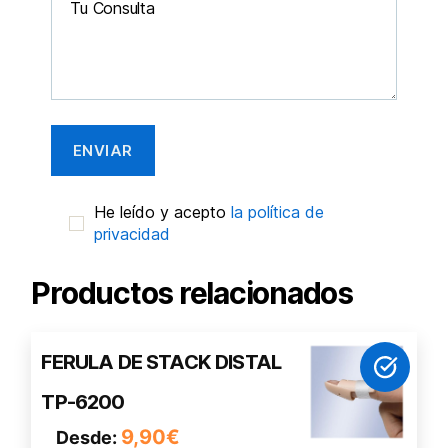
He leído y acepto
la política de
privacidad
Productos relacionados
Este
FERULA DE STACK DISTAL
producto
TP-6200
tiene
múltiples
9,90
€
Desde: