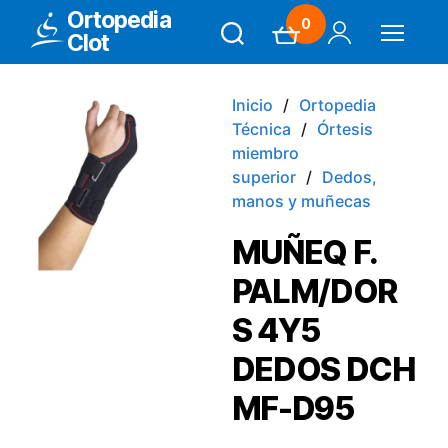
Ortopedia
0
Clot
Search
Carrito
Mi Cuenta
Menú
Inicio
Ortopedia
Técnica
Órtesis
miembro
superior
Dedos,
manos y muñecas
MUÑEQ F.
PALM/DOR
S 4Y5
DEDOS DCH
MF-D95