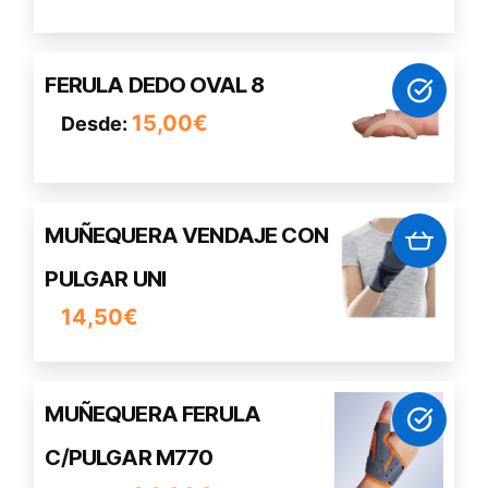
variantes.
Las
opciones
Este
FERULA DEDO OVAL 8
se
producto
pueden
15,00
€
Desde:
tiene
elegir
múltiples
en
variantes.
la
Las
página
MUÑEQUERA VENDAJE CON
opciones
de
se
PULGAR UNI
producto
pueden
14,50
€
elegir
en
la
página
Este
MUÑEQUERA FERULA
de
producto
C/PULGAR M770
producto
tiene
múltiples