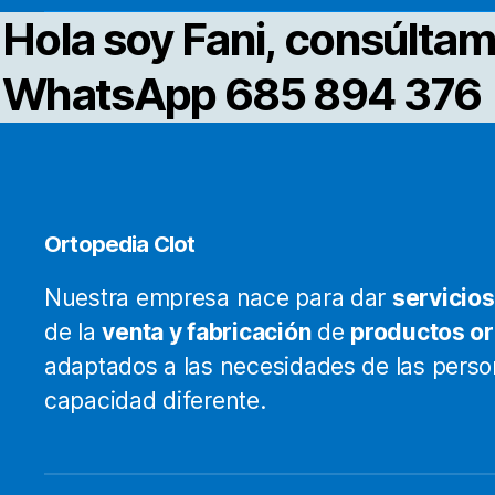
d
e
Hola soy Fani, consúltam
p
e
WhatsApp 685 894 376
l
p
d
p
Ortopedia Clot
Nuestra empresa nace para dar
servicios
de la
venta y fabricación
de
productos o
adaptados a las necesidades de las pers
capacidad diferente.