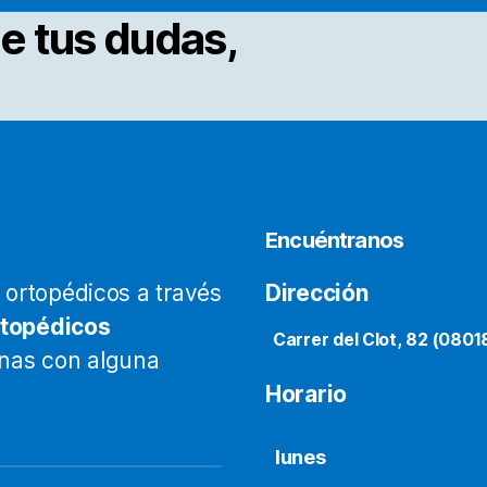
e
legir
e tus dudas,
roducto
n
a
ágina
e
roducto
Encuéntranos
ortopédicos a través
Dirección
rtopédicos
Carrer del Clot, 82 (0801
onas con alguna
Horario
lunes