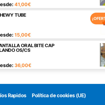
e
esde:
41,00
€
últiples
ueden
ariantes.
HEWY TUBE
ste
legir
¡OFER
as
roducto
n
pciones
iene
a
e
esde:
15,00
€
últiples
ágina
ueden
ariantes.
ANTALLA ORAL BITE CAP
e
ste
legir
LANDO OS/CS
as
roducto
roducto
n
pciones
iene
a
e
esde:
36,00
€
últiples
ágina
ueden
ariantes.
e
legir
as
roducto
n
pciones
a
íos Rapidos
e
Política de cookies (UE)
ágina
ueden