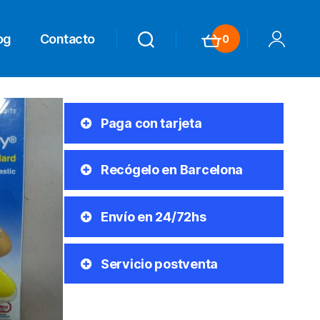
og
Contacto
0
Search
Search
Carrito
Mi Cuenta
Paga con tarjeta
Recógelo en Barcelona
Envío en 24/72hs
Servicio postventa