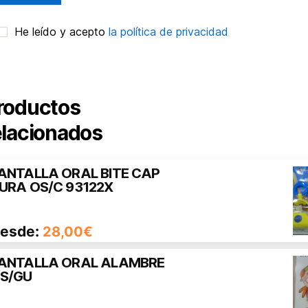
He leído y acepto
la política de privacidad
roductos
elacionados
ANTALLA ORAL BITE CAP
ste
URA OS/C 93122X
roducto
iene
esde:
28,00
€
últiples
ariantes.
ANTALLA ORAL ALAMBRE
ste
S/GU
as
roducto
pciones
iene