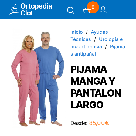
Ortopedia
0
Clot
Search
Carrito
Mi Cuenta
Menú
Inicio
Ayudas
Técnicas
Urología e
incontinencia
Pijama
s antipañal
PIJAMA
MANGA Y
PANTALON
LARGO
85,00
€
Desde: