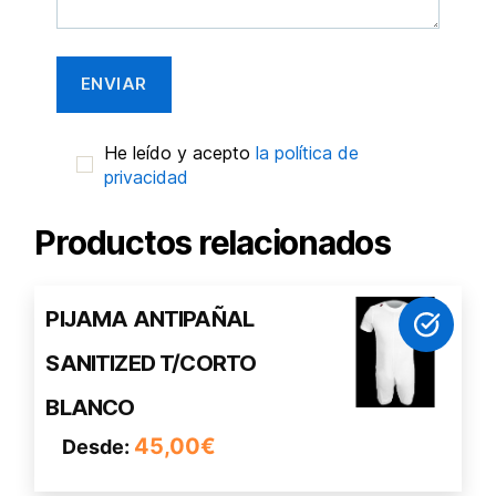
He leído y acepto
la política de
privacidad
Productos relacionados
Este
PIJAMA ANTIPAÑAL
producto
SANITIZED T/CORTO
tiene
múltiples
BLANCO
variantes.
45,00
€
Desde:
Las
opciones