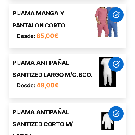
se
pueden
Este
PIJAMA MANGA Y
elegir
producto
en
PANTALON CORTO
tiene
la
múltiples
85,00
€
Desde:
página
variantes.
de
Las
producto
opciones
Este
PIJAMA ANTIPAÑAL
se
producto
pueden
SANITIZED LARGO M/C. BCO.
tiene
elegir
múltiples
48,00
€
Desde:
en
variantes.
la
Las
página
opciones
de
Este
PIJAMA ANTIPAÑAL
se
producto
producto
pueden
SANITIZED CORTO M/
tiene
elegir
múltiples