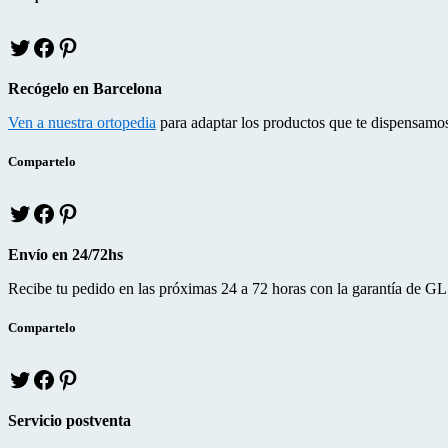
T
f
p
w
a
i
i
c
n
Recógelo en Barcelona
t
e
t
t
b
e
Ven a nuestra ortopedia
para adaptar los productos que te dispensamo
e
o
r
r
o
e
Compartelo
k
s
T
f
p
w
a
i
i
c
n
Envío en 24/72hs
t
e
t
t
b
e
Recibe tu pedido en las próximas 24 a 72 horas con la garantía de GL
e
o
r
r
o
e
Compartelo
k
s
T
f
p
w
a
i
i
c
n
Servicio postventa
t
e
t
t
b
e