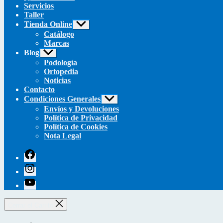
Servicios
Taller
Tienda Online
Mostrar
el
Catálogo
submenú
Marcas
Blog
Mostrar
el
Podología
submenú
Ortopedia
Noticias
Contacto
Condiciones Generales
Mostrar
el
Envíos y Devoluciones
submenú
Política de Privacidad
Política de Cookies
Nota Legal
facebook
instagram
youtube
Cerrar el Carrito