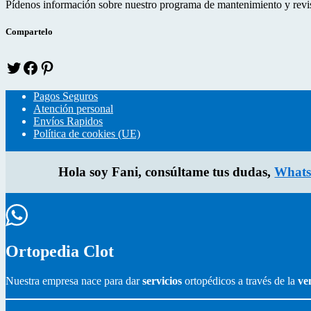
Pídenos información sobre nuestro programa de mantenimiento y revisi
e
o
r
r
o
e
Compartelo
k
s
T
f
p
w
a
i
i
c
n
Pagos Seguros
t
e
t
Atención personal
t
b
e
Envíos Rapidos
e
o
r
Política de cookies (UE)
r
o
e
k
s
Hola soy Fani, consúltame tus dudas,
Whats
Ortopedia Clot
Nuestra empresa nace para dar
servicios
ortopédicos a través de la
ve