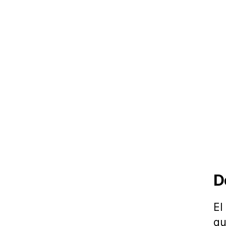
D
El
qu