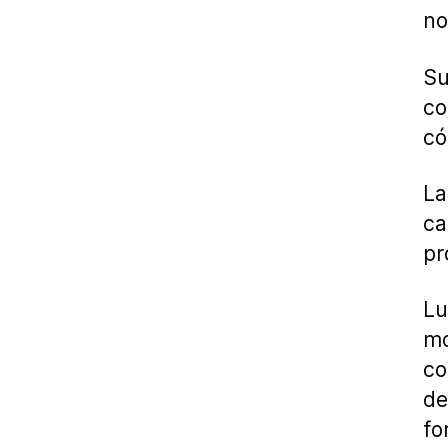
no
Su
co
có
La
ca
pr
Lu
mo
co
de
fo