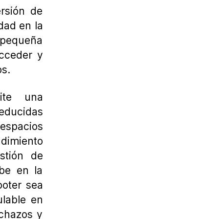
rsión de
dad en la
 pequeña
acceder y
os.
ite una
educidas
espacios
dimiento
stión de
be en la
ooter sea
ulable en
nchazos y