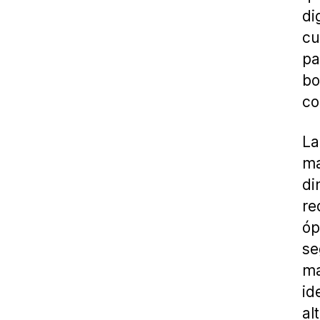
di
cu
pa
bo
co
L
ma
di
re
óp
se
ma
id
al