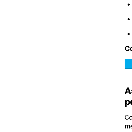
C
A
p
Co
me