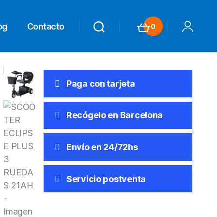
og
Contacto
0
Search
Search
Carrito
Mi Cuenta
Paga con tarjeta
Recógelo en Barcelona
Envío en 24/72hs
Servicio postventa