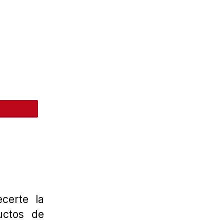
nteres
certe la
uctos de