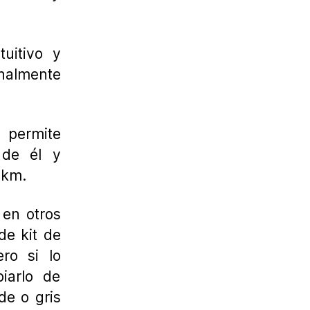
uitivo y
nalmente
 permite
 de él y
2km.
 en otros
de kit de
ro si lo
iarlo de
de o gris