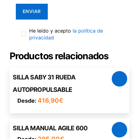
He leído y acepto
la política de
privacidad
Productos relacionados
Este
SILLA SABY 31 RUEDA
producto
AUTOPROPULSABLE
tiene
múltiples
416,90
€
Desde:
variantes.
Las
opciones
Este
SILLA MANUAL AGILE 600
se
producto
pueden
295,00
€