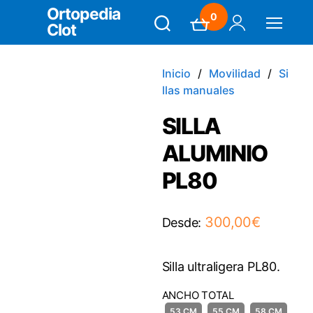
Ortopedia
0
Clot
Search
Carrito
Mi Cuenta
Menú
Inicio
Movilidad
Si
llas manuales
SILLA
ALUMINIO
PL80
300,00
€
Desde:
Silla ultraligera PL80.
ANCHO TOTAL