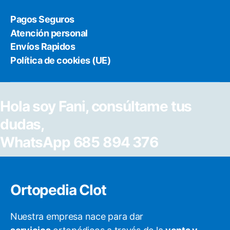
en
la
Pagos Seguros
página
Atención personal
de
Envíos Rapidos
producto
Política de cookies (UE)
Hola soy Fani, consúltame tus
dudas,
WhatsApp 685 894 376
Ortopedia Clot
Nuestra empresa nace para dar