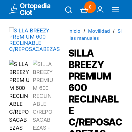
Ortopedia
0
Clot
Search
Carrito
Mi Cuenta
Menú
Inicio
Movilidad
Si
llas manuales
SILLA
BREEZY
PREMIUM
600
RECLINABL
E
C/REPOSAC