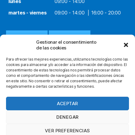
lunes
09:00 - 14:00
martes - viernes
09:00 - 14:00
16:00 - 20:00
932 651 812
WHATSAPP
Gestionar el consentimiento
de las cookies
INFO@ORTOPEDIACLOT.COM
Para ofrecer las mejores experiencias, utilizamos tecnologías como las
cookies para almacenar y/o acceder a la información del dispositivo. El
consentimiento de estas tecnologías nos permitirá procesar datos
como el comportamiento de navegación o las identificaciones únicas
en este sitio. No consentir o retirar el consentimiento, puede afectar
negativamente a ciertas características y funciones.
© 2026
Ortopedia Clot
Subir
↑
facebook
instagram
youtube
ACEPTAR
Política de Privacidad
Nota Legal
DENEGAR
Condiciones Generales
VER PREFERENCIAS
Envíos y Devoluciones