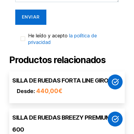
He leído y acepto
la política de
privacidad
Productos relacionados
Este
SILLA DE RUEDAS FORTA LINE GIRO
producto
440,00
€
Desde:
tiene
múltiples
variantes.
Este
Las
SILLA DE RUEDAS BREEZY PREMIUM
producto
opciones
600
tiene
se