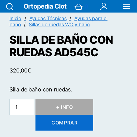
Ortopedia Clot
0
Search
Carrito
Mi Cuenta
Menú
Inicio
Ayudas Técnicas
Ayudas para el
baño
Sillas de ruedas WC y baño
SILLA DE BAÑO CON
RUEDAS AD545C
320,00
€
Silla de baño con ruedas.
SILLA
+ INFO
DE
BAÑO
CON
COMPRAR
RUEDAS
AD545C