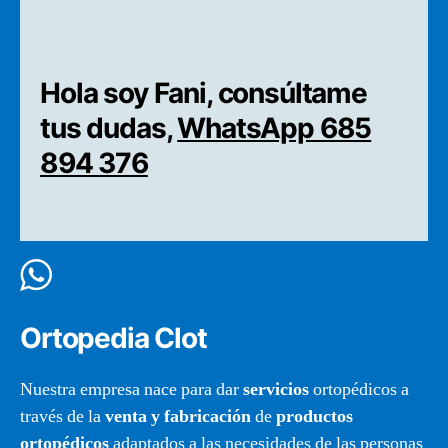
Hola soy Fani, consúltame
tus dudas,
WhatsApp 685
894 376
Ortopedia Clot
Nuestra empresa nace para dar
servicios
ortopédicos a
través de la
venta y fabricación
de
productos
ortopédicos
adaptados a las necesidades de las personas