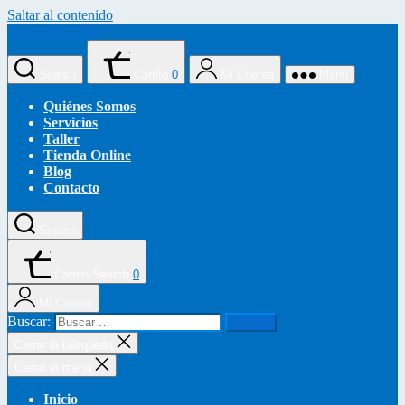
Saltar al contenido
Ortopedia Clot
Search
Carrito
0
Mi Cuenta
Menú
Quiénes Somos
Servicios
Taller
Tienda Online
Blog
Contacto
Search
Carrito
Search
0
Mi Cuenta
Buscar:
Cerrar la búsqueda
Cerrar el menú
Inicio