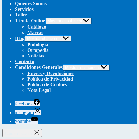
Quiénes Somos
Servicios
Taller
Tienda Online
Mostrar el submenú
Catálogo
Marcas
Blog
Mostrar el submenú
Podología
Ortopedia
Noticias
Contacto
Condiciones Generales
Mostrar el submenú
Envíos y Devoluciones
Política de Privacidad
Política de Cookies
Nota Legal
facebook
instagram
youtube
Cerrar el Carrito