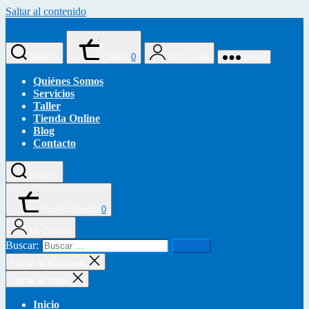
Saltar al contenido
Ortopedia Clot
Search
Carrito
0
Mi Cuenta
Menú
Quiénes Somos
Servicios
Taller
Tienda Online
Blog
Contacto
Search
Carrito
Search
0
Mi Cuenta
Buscar:
Cerrar la búsqueda
Cerrar el menú
Inicio