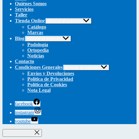
Quiénes Somos
Servicios
Taller
Tienda Online
Mostrar el submenú
Catálogo
Marcas
Blog
Mostrar el submenú
Podología
Ortopedia
Noticias
Contacto
Condiciones Generales
Mostrar el submenú
Envíos y Devoluciones
Política de Privacidad
Política de Cookies
Nota Legal
facebook
instagram
youtube
Cerrar el Carrito