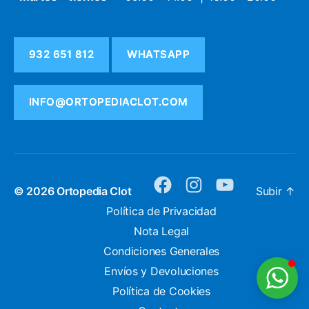
932 651 812
WHATSAPP
INFO@ORTOPEDIACLOT.COM
© 2026
Ortopedia Clot
Subir
↑
facebook
instagram
youtube
Política de Privacidad
Nota Legal
Condiciones Generales
Envíos y Devoluciones
Política de Cookies