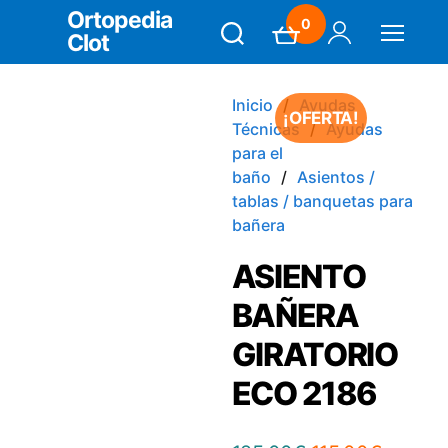
Ortopedia
0
Clot
Search
Carrito
Mi Cuenta
Menú
Inicio
Ayudas
¡OFERTA!
Técnicas
Ayudas
para el
baño
Asientos /
tablas / banquetas para
bañera
ASIENTO
BAÑERA
GIRATORIO
ECO 2186