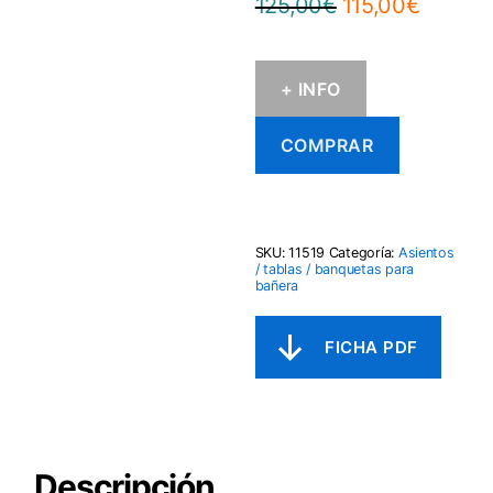
El
El
125,00
€
115,00
€
precio
precio
original
actual
+ INFO
era:
es:
125,00€.
115,00€
COMPRAR
SKU:
11519
Categoría:
Asientos
/ tablas / banquetas para
bañera
Descripción