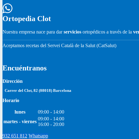
Ortopedia Clot
Nuestra empresa nace para dar
servicios
ortopédicos a través de la
ve
Aceptamos recetas del Servei Català de la Salut (CatSalut)
Encuéntranos
Dirección
Carrer del Clot, 82 (08018) Barcelona
Horario
lunes
09:00 - 14:00
09:00 - 14:00
martes - viernes
16:00 - 20:00
932 651 812
Whatsapp