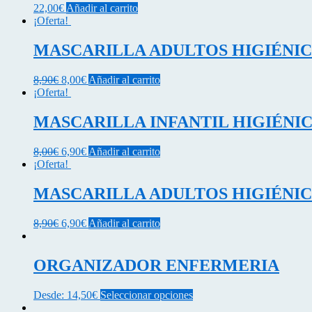
22,00
€
Añadir al carrito
¡Oferta!
MASCARILLA ADULTOS HIGIÉNIC
El
El
8,90
€
8,00
€
Añadir al carrito
precio
precio
¡Oferta!
original
actual
era:
es:
MASCARILLA INFANTIL HIGIÉNIC
8,90€.
8,00€.
El
El
8,00
€
6,90
€
Añadir al carrito
precio
precio
¡Oferta!
original
actual
era:
es:
MASCARILLA ADULTOS HIGIÉNIC
8,00€.
6,90€.
El
El
8,90
€
6,90
€
Añadir al carrito
precio
precio
original
actual
era:
es:
ORGANIZADOR ENFERMERIA
8,90€.
6,90€.
Este
Desde:
14,50
€
Seleccionar opciones
producto