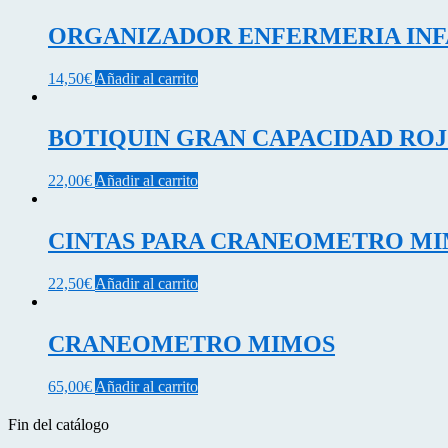
tiene
múltiples
ORGANIZADOR ENFERMERIA INF
variantes.
Las
14,50
€
Añadir al carrito
opciones
se
pueden
BOTIQUIN GRAN CAPACIDAD ROJO
elegir
en
la
22,00
€
Añadir al carrito
página
de
producto
CINTAS PARA CRANEOMETRO MI
22,50
€
Añadir al carrito
CRANEOMETRO MIMOS
65,00
€
Añadir al carrito
Fin del catálogo