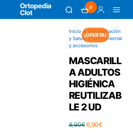
Ortopedia
0
Clot
Search
Carrito
Mi Cuenta
Menú
Inicio
Rehabilitación
¡OFERTA!
y Salud
Instrumental
y accesorios
MASCARILL
A ADULTOS
HIGIÉNICA
REUTILIZAB
LE 2 UD
El
El
8,90
€
6,90
€
precio
precio