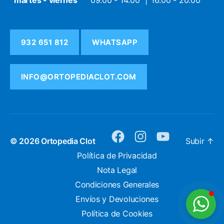
martes - viernes
09:00 - 14:00
16:00 - 20:00
932 651 812
WHATSAPP
INFO@ORTOPEDIACLOT.COM
© 2026
Ortopedia Clot
Subir
↑
facebook
instagram
youtube
Política de Privacidad
Nota Legal
Condiciones Generales
Envíos y Devoluciones
Política de Cookies