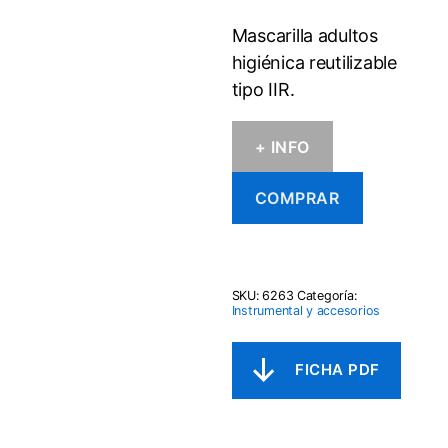
original
actual
Mascarilla adultos
era:
es:
higiénica reutilizable
8,90€.
6,90€.
tipo IIR.
+ INFO
COMPRAR
SKU:
6263
Categoría:
Instrumental y accesorios