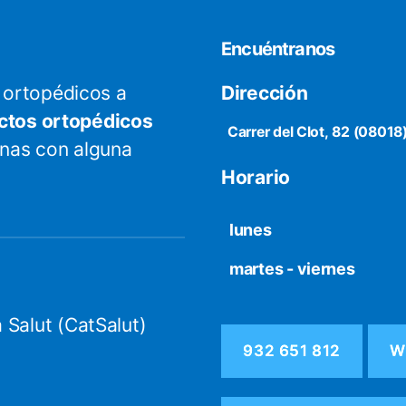
Encuéntranos
ortopédicos a
Dirección
ctos ortopédicos
Carrer del Clot, 82 (08018
onas con alguna
Horario
lunes
martes - viernes
 Salut (CatSalut)
932 651 812
W