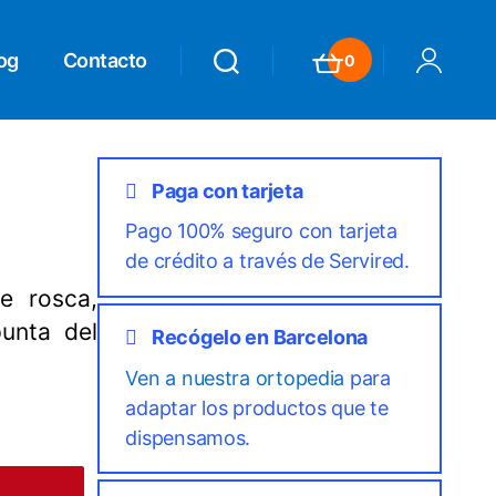
og
Contacto
0
Search
Search
Carrito
Mi Cuenta
Paga con tarjeta
Pago 100% seguro con tarjeta
de crédito a través de Servired.
de rosca,
unta del
Recógelo en Barcelona
Ven a nuestra ortopedia
para
adaptar los productos que te
dispensamos.
nteres