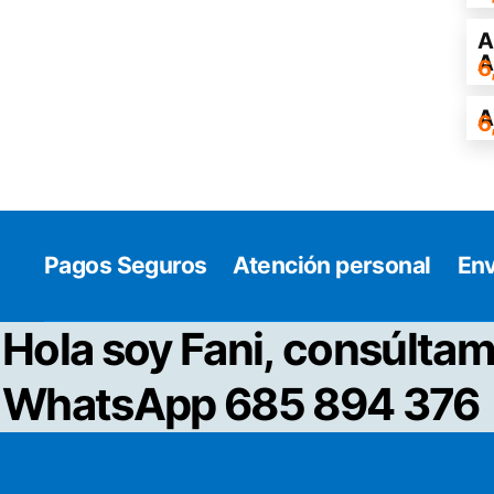
A
A
6
A
6
Pagos Seguros
Atención personal
Env
Hola soy Fani, consúltam
WhatsApp 685 894 376