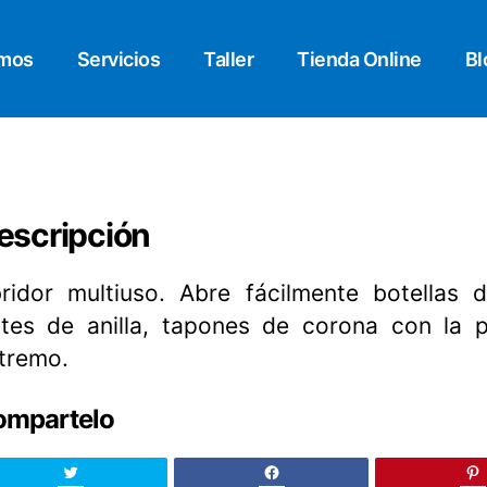
omos
Servicios
Taller
Tienda Online
Bl
escripción
ridor multiuso. Abre fácilmente botellas 
tes de anilla, tapones de corona con la p
tremo.
ompartelo
Twitter
facebook
pi