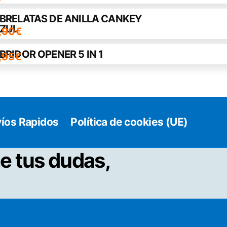
BRELATAS DE ANILLA CANKEY
ZUL
,90
€
BRIDOR OPENER 5 IN 1
,95
€
íos Rapidos
Política de cookies (UE)
e tus dudas,