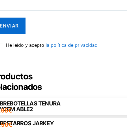
He leído y acepto
la política de privacidad
roductos
elacionados
BREBOTELLAS TENURA
YCEM ABLE2
,95
€
BRETARROS JARKEY
,50
€