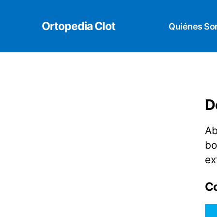
Ortopedia Clot
Quiénes S
D
Ab
bo
ex
C