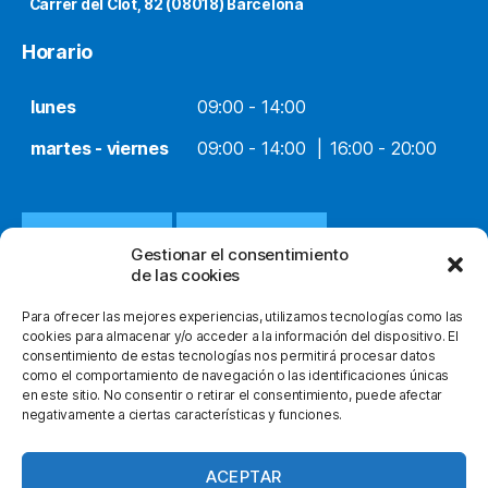
Carrer del Clot, 82 (08018) Barcelona
Horario
lunes
09:00 - 14:00
martes - viernes
09:00 - 14:00
16:00 - 20:00
932 651 812
WHATSAPP
Gestionar el consentimiento
de las cookies
INFO@ORTOPEDIACLOT.COM
Para ofrecer las mejores experiencias, utilizamos tecnologías como las
cookies para almacenar y/o acceder a la información del dispositivo. El
consentimiento de estas tecnologías nos permitirá procesar datos
como el comportamiento de navegación o las identificaciones únicas
en este sitio. No consentir o retirar el consentimiento, puede afectar
negativamente a ciertas características y funciones.
© 2026
Ortopedia Clot
Subir
↑
facebook
instagram
youtube
ACEPTAR
Política de Privacidad