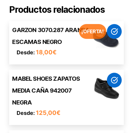
Productos relacionados
Este
GARZON 3070.287 ARANDA
¡OFERTA!
producto
ESCAMAS NEGRO
tiene
múltiples
18,00
€
Desde:
variantes.
Las
opciones
Este
MABEL SHOES ZAPATOS
se
producto
pueden
MEDIA CAÑA 942007
tiene
elegir
múltiples
en
NEGRA
variantes.
la
125,00
€
Desde:
Las
página
opciones
de
se
producto