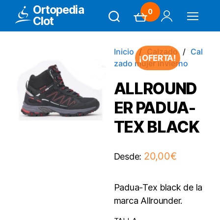
Ortopedia
0
Clot
Search
Carrito
Mi Cuenta
Menú
Inicio
Calzado
Cal
¡OFERTA!
zado mujer invierno
ALLROUND
ER PADUA-
TEX BLACK
20,00
€
Desde:
Padua-Tex black de la
marca Allrounder.