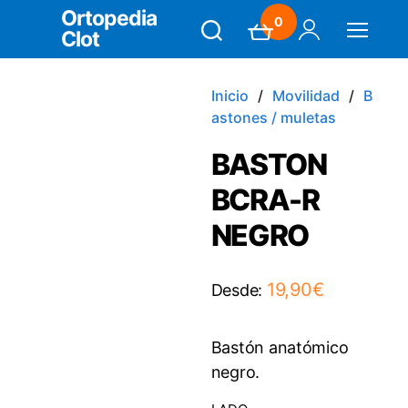
Ortopedia
0
Clot
Search
Carrito
Mi Cuenta
Menú
Inicio
Movilidad
B
astones / muletas
BASTON
BCRA-R
NEGRO
19,90
€
Desde:
Bastón anatómico
negro.