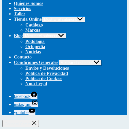
Quiénes Somos
Servicios
Taller
Tienda Online
Mostrar el submenú
Catálogo
Marcas
Blog
Mostrar el submenú
Podología
Ortopedia
Noticias
Contacto
Condiciones Generales
Mostrar el submenú
Envíos y Devoluciones
Política de Privacidad
Política de Cookies
Nota Legal
facebook
instagram
youtube
Cerrar el Carrito