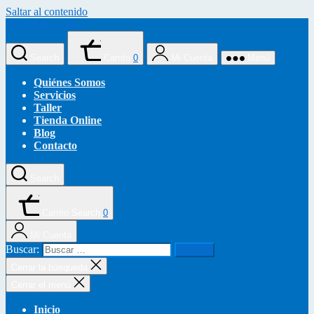
Saltar al contenido
Ortopedia Clot
Search
Carrito
0
Mi Cuenta
Menú
Quiénes Somos
Servicios
Taller
Tienda Online
Blog
Contacto
Search
Carrito
Search
0
Mi Cuenta
Buscar:
Cerrar la búsqueda
Cerrar el menú
Inicio