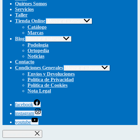
Quiénes Somos
Servicios
Taller
Tienda Online
Mostrar el submenú
Catálogo
Marcas
Blog
Mostrar el submenú
Podología
Ortopedia
Noticias
Contacto
Condiciones Generales
Mostrar el submenú
Envíos y Devoluciones
Política de Privacidad
Política de Cookies
Nota Legal
facebook
instagram
youtube
Cerrar el Carrito