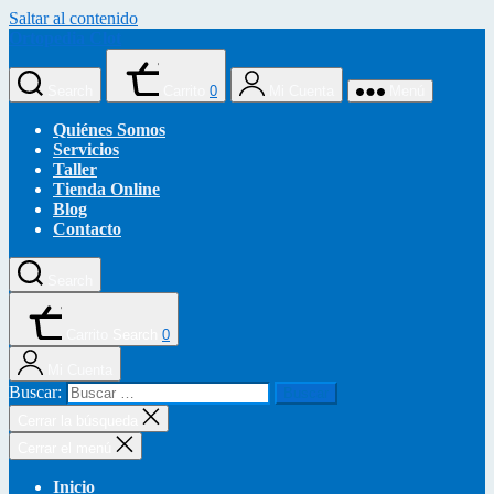
Saltar al contenido
Ortopedia Clot
Search
Carrito
0
Mi Cuenta
Menú
Quiénes Somos
Servicios
Taller
Tienda Online
Blog
Contacto
Search
Carrito
Search
0
Mi Cuenta
Buscar:
Cerrar la búsqueda
Cerrar el menú
Inicio