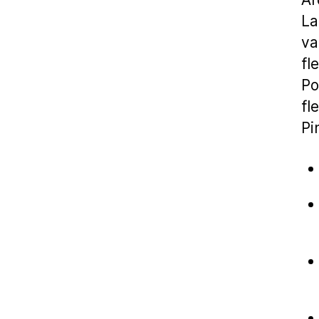
L
va
fl
Po
fl
Pi