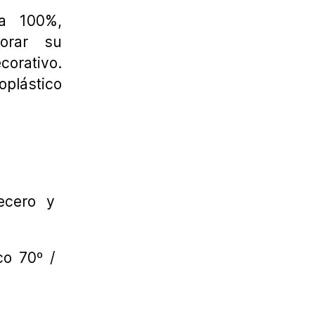
a 100%,
jorar su
orativo.
plástico
ecero y
co 70º /