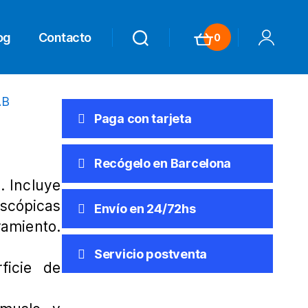
og
Contacto
0
Search
Search
Carrito
Mi Cuenta
Paga con tarjeta
Recógelo en Barcelona
. Incluye
escópicas
Envío en 24/72hs
ramiento.
Servicio postventa
ficie de