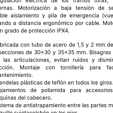
gulación eléctrica de los tramos tórax,
ernas. Motorización a baja tensión de se
ble aislamiento y pila de emergencia (vue
ndo a distancia ergonómico por cable. Mot
n grado de protección IPX4.
bricada con tubo de acero de 1,5 y 2 mm d
secciones de 30×30 y 35×35 mm. Bisagras 
 las articulaciones, evitan ruidos y dism
icción. Montaje con tornillería para faci
ntenimiento.
andelas plásticas de teflón en todos los giros
ojamientos de poliamida para accesorio
quinas del cabecero.
stema de antiatrapamiento entre las partes m
quillo sujetacolchón en los pies.