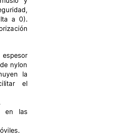
 muslo y
guridad,
lta a 0).
orización
e espesor
de nylon
inuyen la
litar el
.
s en las
óviles.