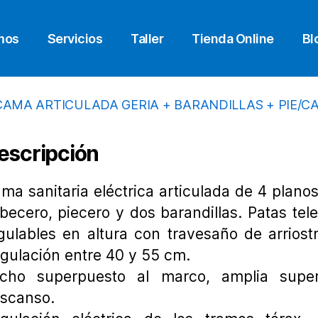
mos
Servicios
Taller
Tienda Online
Bl
escripción
ma sanitaria eléctrica articulada de 4 planos
becero, piecero y dos barandillas. Patas tel
gulables en altura con travesaño de arriost
gulación entre 40 y 55 cm.
cho superpuesto al marco, amplia super
scanso.