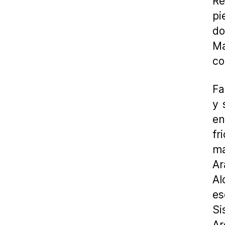
Re
pi
do
Ma
co
Fa
y 
en
fr
ma
Ar
Al
es
Si
Ar