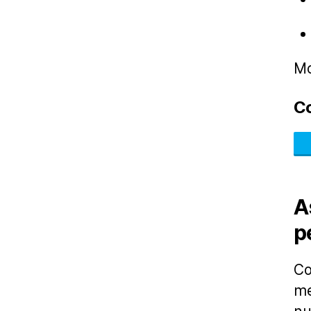
Mo
C
A
p
Co
me