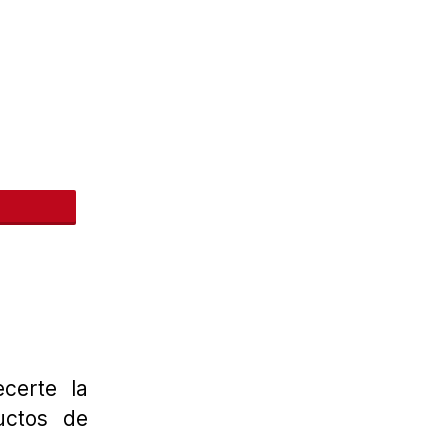
nteres
certe la
uctos de