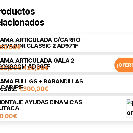
roductos
elacionados
AMA ARTICULADA C/CARRO
LEVADOR CLASSIC 2 AD971F
50,00
€
AMA ARTICULADA GALA 2
¡OFER
90X90CM AD985F
El
El
80,00
€
420,00
€
precio
precio
AMA FULL GS + BARANDILLAS
ste
original
actual
 CAB/PIE
esde:
1.300,00
€
roducto
era:
es:
iene
ONTAJE AYUDAS DINAMICAS
480,00€.
420,00€.
UTACA
últiples
0,00
€
ariantes.
as