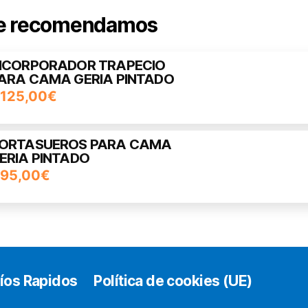
pciones
e recomendamos
e
ueden
NCORPORADOR TRAPECIO
legir
ARA CAMA GERIA PINTADO
n
125,00
€
a
ágina
ORTASUEROS PARA CAMA
e
ERIA PINTADO
roducto
95,00
€
íos Rapidos
Política de cookies (UE)