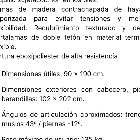
amas de madera contrachapada de hay
porizada para evitar tensiones y me
exibilidad. Recubrimiento texturado y dec
rtalamas de doble tetón en material termo
exible.
ntura epoxipoliester de alta resistencia.
Dimensiones útiles: 90 x 190 cm.
Dimensiones exteriores con cabecero, pi
barandillas: 102 x 202 cm.
Ángulos de articulación aproximados: tron
muslos 43º / piernas -12º.
Peso máximo de usuario: 135 kg.