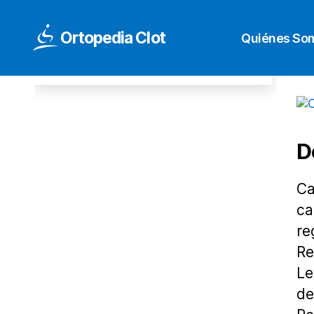
INCORPORADOR TRAPECIO PARA
Ortopedia Clot
CAMA GERIA PINTADO
Quiénes So
125,00
€
D
Ca
ca
re
Re
Le
de