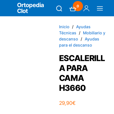
Ortopedia
0
Clot
Search
Carrito
Mi Cuenta
Menú
Inicio
Ayudas
Técnicas
Mobiliario y
descanso
Ayudas
para el descanso
ESCALERILL
A PARA
CAMA
H3660
29,90
€